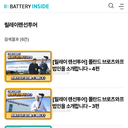
콘
텐
츠
로
바
릴레이랜선투어
로
가
기
검색결과 (
6
건)
[릴레이 랜선투어] 폴란드 브로츠와프
법인을 소개합니다 – 4편
2023.05.16
[릴레이 랜선투어] 폴란드 브로츠와프
법인을 소개합니다 – 3편
2023.05.09