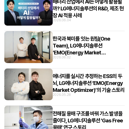
배터리 산업에서 AI는 어떻게 활용될
까? LG에너지솔루션의 R&D, 제조 현
장 AI 적용 사례
2026.06.04
한국과 북미를 잇는 원팀(One
Team), LG에너지솔루션
‘EMO(Energy Market
2026.06.02
Optimizer)’의 개발 스토리
에너지를 실시간 추정하는 ESS의 두
뇌, LG에너지솔루션 ‘EMO(Energy
Market Optimizer)’의 기술 스토리
2026.05.28
전해질 용매 구조를 바꿔 가스 발생을
줄이다, LG에너지솔루션 ‘Gas Free
용매’ 연구 스토리