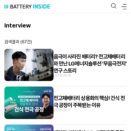
콘
텐
츠
로
바
Interview
로
가
기
검색결과 (
67
건)
음극이 사라진 배터리? 전고체배터리
와 만난 LG에너지솔루션 ‘무음극전지’
연구 스토리
2026.06.19
전고체배터리 상용화의 핵심! 건식 전
극 공정이 주목받는 이유
2026.06.11