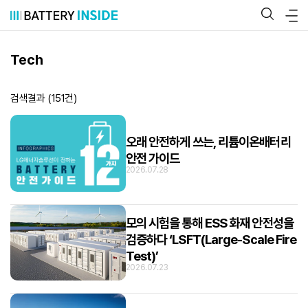
콘
텐
츠
로
바
Tech
로
가
기
검색결과 (
151
건)
오래 안전하게 쓰는, 리튬이온배터리
안전 가이드
2026.07.28
모의 시험을 통해 ESS 화재 안전성을
검증하다 ‘LSFT(Large-Scale Fire
Test)’
2026.07.23