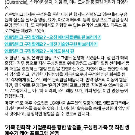
(Querencia), 스카이라운지, 게임 존, 미니 도서관 등 즐길 거리가 다양하
죠.
엔트럴파크에서는 구성원을 위한 다양한 행사도 진행되고 있는데요. 구성
원의 심신을 달래줄 명상, 요가, 아로마 테라피 등의 힐링 프로그램을 상시
운영 중입니다. 또 자택에서도 진행할 수 있는 온라인 스트레스 디톡스 프
로그램을 제공하고 있죠.
엔트럴파크 구경할래요? – 오창 에너지플랜트 편 보러가기
엔트럴파크 구경할래요? – 대전 기술연구원 편 보러가기
엔트럴파크 구경할래요? – 여의도 본사 편
또 힐링 트립 및 온라인 힐링 프로그램도 운영하고 있습니다. 장·단기 해외
출장과 격무 등으로 지친 구성원들을 위해 강원도 소재의 힐링 센터에서 몸
과 마음을 충전하는 ʻ힐링 트립’을 진행하는데요. 자연이 주는 편안함 속에
서 명상을 하고, 건강한 자연밥상을 제공함으로써 구성원 심신 회복을 돕
고, 각자에게 맞는 스트레스 관리법을 배웁니다. 만약 장거리 이동이 힘들
다면, 월 단위로 운영되는 ‘온라인 힐링 프로그램’을 참여할 수 있는데요. 이
프로그램에서는 아로마 테라피, 스트레칭 요가, 커피 명상, 이완 명상 등이
진행됩니다.
마지막으로 매주 수요일은 LG에너지솔루션의 힐링데이로 엔트럴파크에서
다양한 콘텐츠를 즐길 수 있습니다. 이러한 활동들을 통해 구성원이 업무에
서 벗어나고, 긍정적인 경험을 줄 수 있도록 합니다.
‘
가족 친화적’ 기업문화를 향한 발걸음, 구성원 가족 및 직원 생
애주기 케어 프로그램 운영