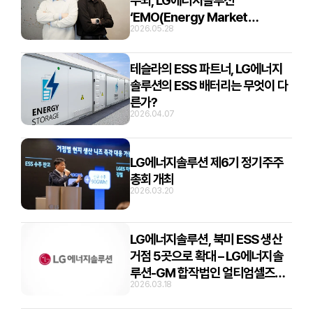
두뇌, LG에너지솔루션
‘EMO(Energy Market
2026.05.28
Optimizer)’의 기술 스토리
테슬라의 ESS 파트너, LG에너지
솔루션의 ESS 배터리는 무엇이 다
른가?
2026.04.07
LG에너지솔루션 제6기 정기주주
총회 개최
2026.03.20
LG에너지솔루션, 북미 ESS 생산
거점 5곳으로 확대 – LG에너지솔
루션-GM 합작법인 얼티엄셀즈
2026.03.18
ESS 배터리 생산-