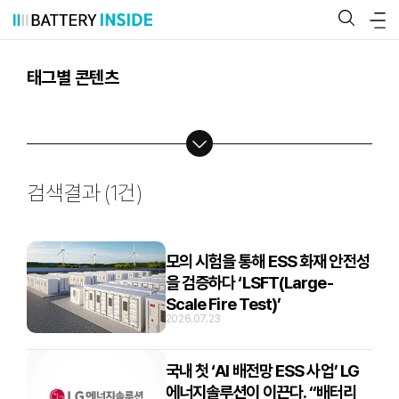
콘
텐
츠
로
바
태그별 콘텐츠
로
가
기
검색결과 (
1
건)
모의 시험을 통해 ESS 화재 안전성
을 검증하다 ‘LSFT(Large-
Scale Fire Test)’
2026.07.23
국내 첫 ‘AI 배전망 ESS 사업’ LG
에너지솔루션이 이끈다. “배터리