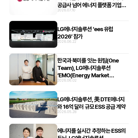
공급사 넘어 에너지 플랫폼 기업으
2026.07.10
로”
LG에너지솔루션 ‘ees 유럽
2026’ 참가
2026.06.22
한국과 북미를 잇는 원팀(One
Team), LG에너지솔루션
‘EMO(Energy Market
2026.06.02
Optimizer)’의 개발 스토리
LG에너지솔루션, 美 DTE에너지
와 16억 달러 규모 ESS 공급 계약
2026.05.28
에너지를 실시간 추정하는 ESS의