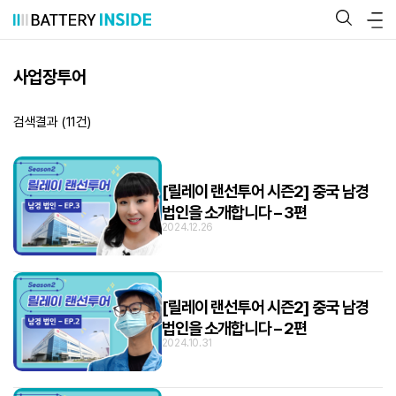
콘
텐
츠
로
바
사업장투어
로
가
기
검색결과 (
11
건)
[릴레이 랜선투어 시즌2] 중국 남경
법인을 소개합니다 – 3편
2024.12.26
[릴레이 랜선투어 시즌2] 중국 남경
법인을 소개합니다 – 2편
2024.10.31