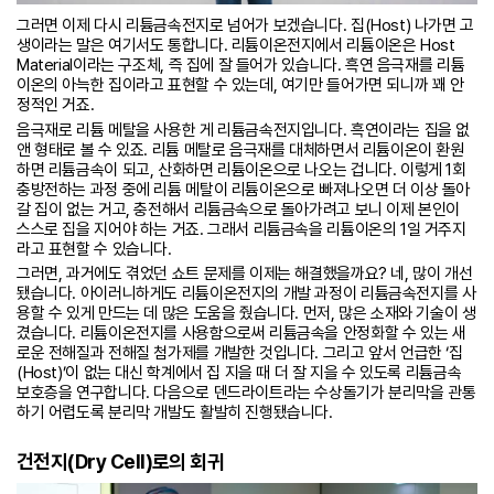
그러면 이제 다시 리튬금속전지로 넘어가 보겠습니다. 집(Host) 나가면 고
생이라는 말은 여기서도 통합니다. 리튬이온전지에서 리튬이온은 Host
Material이라는 구조체, 즉 집에 잘 들어가 있습니다. 흑연 음극재를 리튬
이온의 아늑한 집이라고 표현할 수 있는데, 여기만 들어가면 되니까 꽤 안
정적인 거죠.
음극재로 리튬 메탈을 사용한 게 리튬금속전지입니다. 흑연이라는 집을 없
앤 형태로 볼 수 있죠. 리튬 메탈로 음극재를 대체하면서 리튬이온이 환원
하면 리튬금속이 되고, 산화하면 리튬이온으로 나오는 겁니다. 이렇게 1회
충방전하는 과정 중에 리튬 메탈이 리튬이온으로 빠져나오면 더 이상 돌아
갈 집이 없는 거고, 충전해서 리튬금속으로 돌아가려고 보니 이제 본인이
스스로 집을 지어야 하는 거죠. 그래서 리튬금속을 리튬이온의 1일 거주지
라고 표현할 수 있습니다.
그러면, 과거에도 겪었던 쇼트 문제를 이제는 해결했을까요? 네, 많이 개선
됐습니다. 아이러니하게도 리튬이온전지의 개발 과정이 리튬금속전지를 사
용할 수 있게 만드는 데 많은 도움을 줬습니다. 먼저, 많은 소재와 기술이 생
겼습니다. 리튬이온전지를 사용함으로써 리튬금속을 안정화할 수 있는 새
로운 전해질과 전해질 첨가제를 개발한 것입니다. 그리고 앞서 언급한 ‘집
(Host)’이 없는 대신 학계에서 집 지을 때 더 잘 지을 수 있도록 리튬금속
보호층을 연구합니다. 다음으로 덴드라이트라는 수상돌기가 분리막을 관통
하기 어렵도록 분리막 개발도 활발히 진행됐습니다.
건전지(Dry Cell)로의 회귀​