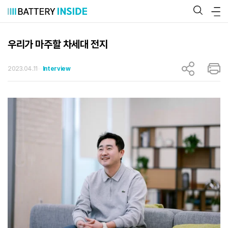
콘
텐
츠
로
바
우리가 마주할 차세대 전지
로
가
기
2023.04.11
Interview