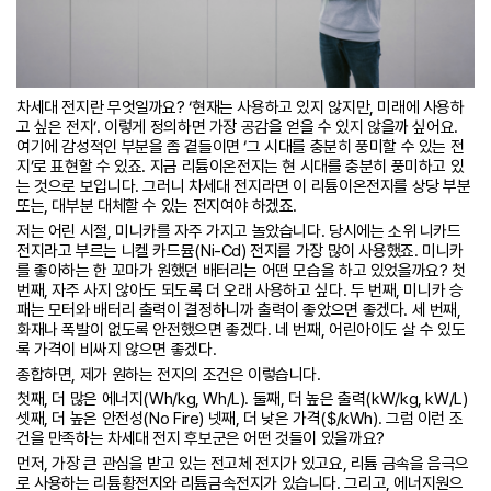
차세대 전지란 무엇일까요? ‘현재는 사용하고 있지 않지만, 미래에 사용하
고 싶은 전지’. 이렇게 정의하면 가장 공감을 얻을 수 있지 않을까 싶어요.
여기에 감성적인 부분을 좀 곁들이면 ‘그 시대를 충분히 풍미할 수 있는 전
지’로 표현할 수 있죠. 지금 리튬이온전지는 현 시대를 충분히 풍미하고 있
는 것으로 보입니다. 그러니 차세대 전지라면 이 리튬이온전지를 상당 부분
또는, 대부분 대체할 수 있는 전지여야 하겠죠.
저는 어린 시절, 미니카를 자주 가지고 놀았습니다. 당시에는 소위 니카드
전지라고 부르는 니켈 카드뮴(Ni-Cd) 전지를 가장 많이 사용했죠. 미니카
를 좋아하는 한 꼬마가 원했던 배터리는 어떤 모습을 하고 있었을까요? 첫
번째, 자주 사지 않아도 되도록 더 오래 사용하고 싶다. 두 번째, 미니카 승
패는 모터와 배터리 출력이 결정하니까 출력이 좋았으면 좋겠다. 세 번째,
화재나 폭발이 없도록 안전했으면 좋겠다. 네 번째, 어린아이도 살 수 있도
록 가격이 비싸지 않으면 좋겠다.
종합하면, 제가 원하는 전지의 조건은 이렇습니다.
첫째, 더 많은 에너지(Wh/kg, Wh/L).​ 둘째, 더 높은 출력(kW/kg, kW/L)​
셋째, 더 높은 안전성(No Fire)​ 넷째, 더 낮은 가격($/kWh)​. 그럼 이런 조
건을 만족하는 차세대 전지 후보군은 어떤 것들이 있을까요?
먼저, 가장 큰 관심을 받고 있는 전고체 전지가 있고요, 리튬 금속을 음극으
로 사용하는 리튬황전지와 리튬금속전지가 있습니다. 그리고, 에너지원으