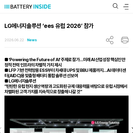
콘
텐
츠
로
바
LG에너지솔루션 ‘ees 유럽 2026’ 참가
로
가
기
2026.06.22
News
■ ‘Powering the Future of AI’ 주제로 참가…미래 AI 산업성장 핵심인 안
정적 전력 인프라의 차별적 가치 제시
■ LFP 기반 전력망용 ESS부터 차세대 UPS 및 BBU 제품까지…AI 데이터센
터(AIDC)용 맞춤형 배터리 통합 솔루션 선보여
■ LG에너지솔루션
“탄탄한 유럽 현지 생산 역량과 고도화된 규제 대응력을 바탕으로 유럽 시장에서
차별화된 고객 가치를 지속적으로 창출해 나갈 것”