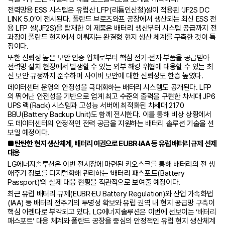
전력망용 ESS 시스템은 유럽산 LFP(리튬인산철)셀이 적용된 ‘JF2S DC
LINK 5.0’이 전시된다. 폴란드 브로츠와프 공장에서 생산되는 최신 ESS 전
용 LFP 셀(JF2S)을 탑재한 이 제품은 배터리 생산부터 시스템 공급까지 전
과정이 폴란드 현지에서 이뤄지는 완결형 현지 생산 체계를 구축한 것이 특
징이다.
또한 신뢰성 높은 보안 인증 업체로부터 핵심 전기·전자 부품을 공급받아
전력망 설치 현장에서 발생할 수 있는 외부 해킹 위협에 대응할 수 있는 최
신 보안 규정까지 준수하며 사이버 보안에 대한 신뢰성도 한층 높였다.
데이터센터 운영의 안정성을 극대화하는 배터리 시스템도 공개된다. LFP
의 뛰어난 안전성을 기반으로 업계 최고 수준의 출력을 구현한 차세대 JP6
UPS 랙(Rack) 시스템과 고성능 서버에 최적화된 차세대 2170
BBU(Battery Backup Unit)도 함께 전시한다. 이를 통해 비상 상황에서
도 데이터센터의 안정적인 전력 공급을 지원하는 배터리 솔루션 기술을 선
보일 예정이다.
■ 탄탄한 현지 생산체계, 배터리 여권으로 EUBR·IAA 등 유럽 배터리 규제 선제
대응
LG에너지솔루션은 이번 전시장에 마련된 키오스크를 통해 배터리의 전 생
애주기 정보를 디지털화해 관리하는 ‘배터리 패스포트(Battery
Passport)’의 실제 대응 현황을 직관적으로 보여줄 예정이다.
최근 유럽 배터리 규제(EUBR·EU Battery Regulation)와 산업 가속화법
(IAA) 등 배터리 전주기의 투명성 확보와 유럽 권역 내 현지 공급망 구축이
핵심 아젠다로 부각되고 있다. LG에너지솔루션은 이번에 선보이는 ‘배터리
패스포트’ 대응 체계와 폴란드 공장을 중심의 안정적인 유럽 현지 생산체계