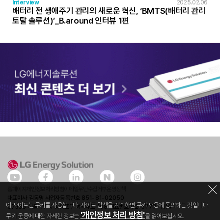
Interview
2025.02.06
배터리 전 생애주기 관리의 새로운 혁신, ‘BMTS(배터리 관리
토탈 솔루션)’_B.around 인터뷰 1편
홈페이지
개인정보처리방침
이메일무단수집거부
운영정책
대표이사 김동명 사업자등록번호 851-81-02050
이 사이트는 쿠키를 사용합니다. 사이트 탐색을 계속하면 쿠키 사용에 동의하는 것입니다.
07335 서울특별시 영등포구 여의대로 108 대표번호 02-3777-1114
'개인정보 처리 방침'
쿠키 운용에 대한 자세한 정보는
을 읽어보십시오.