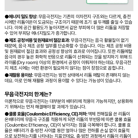
● 에너지 밀도 향상:
무음극전지는 기존의 이차전지 구조와는 다르게, 충전
시에만 리튬이온이 도금되는 구조이기 때문에 초기 셀 두께를 줄일 수 있습
니다. 이에 공간 활용도가 높아지면서 같은 부피에 더 많은 리튬을 저장할
수 있어 부피당 에너지밀도가 증가합니다.
● 제조 공정 비용 및 원재료비 절감 효과:
무음극전지는 음극 활물질이 없기
때문에, 음극 제조 공정 일부를 단순화할 수 있습니다. 이는 제조 공정 비용
및 원재료비 절감 효과와 공정성 향상의 효과로 이어집니다. 또한 리튬메탈
음극의 경우 높은 화학적 반응으로 리튬이 산화되는 것을 방지하기 위해 드
라이룸(Dry room) 이상의 환경에서 공정이 이뤄져야 하는데요. 무음극전
지 제조 시에는 이런 환경이 필요하지 않다는 점이 장점으로 꼽힙니다.
● 재활용 용이성:
무음극전지는 방전 상태에서 리튬 메탈이 존재하지 않는
데요. 이로 인해 재활용 과정이 용이할 수 있다는 가능성이 있습니다.
무음극전지의 한계는?
이론적으로 무음극전지는 대부분의 배터리에 적용이 가능하지만, 상용화하
기 위해서는 먼저 해결해야 할 과제가 있습니다.
● 쿨롱 효율(Coulombic Efficiency, CE) 저하:
액체 전해질을 쓴 리튬이
온배터리에 무음극 구조를 적용하게 되면 리튬의 부반응에 따른 쿨롱 효율
(Coulombic Efficiency, CE)이 낮아지는 점을 극복해야 합니다. 쿨롱 효
율은 배터리가 충·방전 사이클 동안 얼마나 많은 전하를 손실 없이 효율적
으로 보전하는지를 나타내는 지표인데요. 충·방전 과정에서 리튬이 리튬이