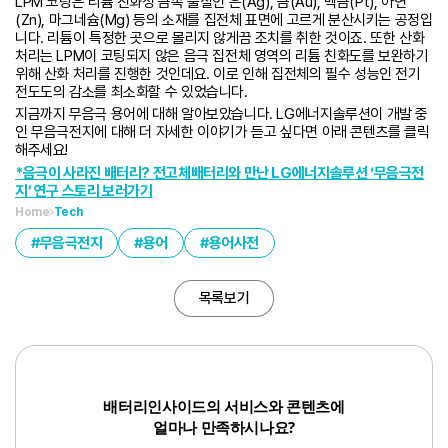
LPM 코팅은 리튬 친화성 금속 물질인 은(Ag), 금(Au), 백금(Pt), 아연
(Zn), 마그네슘(Mg) 등의 소재를 집전체 표면에 고르게 분산시키는 공정입
니다. 리튬이 특정한 곳으로 몰리지 않게끔 조치를 취한 것이죠. 또한 산화
처리는 LPM이 코팅되지 않은 음극 집전체 영역의 리튬 친화도를 보완하기
위해 산화 처리를 진행한 것인데요. 이로 인해 집전체의 필수 성능인 전기
전도도의 감소를 최소화할 수 있었습니다.
지금까지 무음극 용어에 대해 알아보았습니다. LG에너지솔루션이 개발 중
인 무음극전지에 대해 더 자세한 이야기가 듣고 싶다면 아래 콘텐츠를 클릭
해주세요!
*음극이 사라진 배터리? 전고체배터리와 만난 LG에너지솔루션 ‘무음극전
지’ 연구 스토리 보러가기
Home
Tech
무음극전지
용어
용어사전
목록보기
배터리인사이드의 서비스와 콘텐츠에
얼마나 만족하시나요?