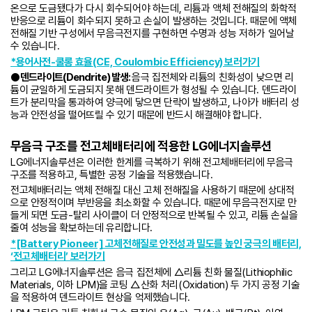
온으로 도금됐다가 다시 회수되어야 하는데, 리튬과 액체 전해질의 화학적
반응으로 리튬이 회수되지 못하고 손실이 발생하는 것입니다. 때문에 액체
전해질 기반 구성에서 무음극전지를 구현하면 수명과 성능 저하가 일어날
수 있습니다.
*용어사전-쿨롱 효율(CE, Coulombic Efficiency) 보러가기
● 덴드라이트(Dendrite) 발생:
음극 집전체와 리튬의 친화성이 낮으면 리
튬이 균일하게 도금되지 못해 덴드라이트가 형성될 수 있습니다. 덴드라이
트가 분리막을 통과하여 양극에 닿으면 단락이 발생하고, 나아가 배터리 성
능과 안전성을 떨어뜨릴 수 있기 때문에 반드시 해결해야 합니다.
무음극 구조를 전고체배터리에 적용한 LG에너지솔루션
LG에너지솔루션은 이러한 한계를 극복하기 위해 전고체배터리에 무음극
구조를 적용하고, 특별한 공정 기술을 적용했습니다.
전고체배터리는 액체 전해질 대신 고체 전해질을 사용하기 때문에 상대적
으로 안정적이며 부반응을 최소화할 수 있습니다. 때문에 무음극전지로 만
들게 되면 도금-탈리 사이클이 더 안정적으로 반복될 수 있고, 리튬 손실을
줄여 성능을 확보하는데 유리합니다.
*[Battery Pioneer] 고체전해질로 안전성과 밀도를 높인 궁극의 배터리,
‘전고체배터리’ 보러가기
그리고 LG에너지솔루션은 음극 집전체에 △리튬 친화 물질(Lithiophilic
Materials, 이하 LPM)을 코팅 △산화 처리(Oxidation) 두 가지 공정 기술
을 적용하여 덴드라이트 현상을 억제했습니다.