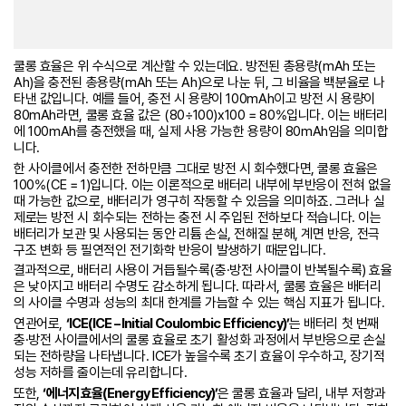
쿨롱 효율은 위 수식으로 계산할 수 있는데요. 방전된 총용량(mAh 또는
Ah)을 충전된 총용량(mAh 또는 Ah)으로 나눈 뒤, 그 비율을 백분율로 나
타낸 값입니다. 예를 들어, 충전 시 용량이 100mAh이고 방전 시 용량이
80mAh라면, 쿨롱 효율 값은 (80÷100)x100 = 80%입니다. 이는 배터리
에 100mAh를 충전했을 때, 실제 사용 가능한 용량이 80mAh임을 의미합
니다.
한 사이클에서 충전한 전하만큼 그대로 방전 시 회수했다면, 쿨롱 효율은
100%(CE = 1)입니다. 이는 이론적으로 배터리 내부에 부반응이 전혀 없을
때 가능한 값으로, 배터리가 영구히 작동할 수 있음을 의미하죠. 그러나 실
제로는 방전 시 회수되는 전하는 충전 시 주입된 전하보다 적습니다. 이는
배터리가 보관 및 사용되는 동안 리튬 손실, 전해질 분해, 계면 반응, 전극
구조 변화 등 필연적인 전기화학 반응이 발생하기 때문입니다.
결과적으로, 배터리 사용이 거듭될수록(충·방전 사이클이 반복될수록) 효율
은 낮아지고 배터리 수명도 감소하게 됩니다. 따라서, 쿨롱 효율은 배터리
의 사이클 수명과 성능의 최대 한계를 가늠할 수 있는 핵심 지표가 됩니다.
연관어로,
‘ICE(ICE – Initial Coulombic Efficiency)’
는 배터리 첫 번째
충·방전 사이클에서의 쿨롱 효율로 초기 활성화 과정에서 부반응으로 손실
되는 전하량을 나타냅니다. ICE가 높을수록 초기 효율이 우수하고, 장기적
성능 저하를 줄이는데 유리합니다.
또한,
‘에너지 효율(Energy Efficiency)’
은 쿨롱 효율과 달리, 내부 저항과