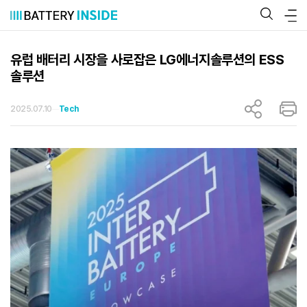
콘
텐
츠
로
바
유럽 배터리 시장을 사로잡은 LG에너지솔루션의 ESS
로
솔루션
가
기
2025.07.10
Tech