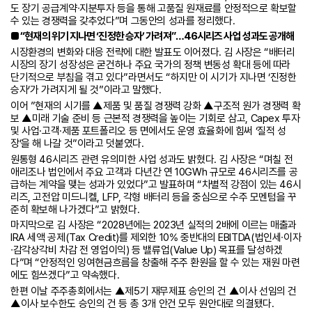
도 장기 공급계약∙지분투자 등을 통해 고품질 원재료를 안정적으로 확보할
수 있는 경쟁력을 갖추었다”며 그동안의 성과를 정리했다.
■ “현재의 위기 지나면 ‘진정한 승자’ 가려져”…46시리즈 사업 성과도 공개해
시장환경의 변화와 대응 전략에 대한 발표도 이어졌다. 김 사장은 “배터리
시장의 장기 성장성은 굳건하나 주요 국가의 정책 변동성 확대 등에 따라
단기적으로 부침을 겪고 있다”라면서도 “하지만 이 시기가 지나면 ‘진정한
승자’가 가려지게 될 것”이라고 말했다.
이어 ”현재의 시기를 ▲제품 및 품질 경쟁력 강화 ▲구조적 원가 경쟁력 확
보 ▲미래 기술 준비 등 근본적 경쟁력을 높이는 기회로 삼고, Capex 투자
및 사업·고객·제품 포트폴리오 등 면에서도 운영 효율화에 힘써 ‘질적 성
장’을 해 나갈 것”이라고 덧붙였다.
원통형 46시리즈 관련 유의미한 사업 성과도 밝혔다. 김 사장은 “며칠 전
애리조나 법인에서 주요 고객과 다년간 연 10GWh 규모로 46시리즈를 공
급하는 계약을 맺는 성과가 있었다”고 발표하며 “차별적 강점이 있는 46시
리즈, 고전압 미드니켈, LFP, 각형 배터리 등을 중심으로 수주 모멘텀을 꾸
준히 확보해 나가겠다”고 밝혔다.
마지막으로 김 사장은 “2028년에는 2023년 실적의 2배에 이르는 매출과
IRA 세액 공제(Tax Credit)를 제외한 10% 중반대의 EBITDA(법인세∙이자
∙감각상각비 차감 전 영업이익) 등 밸류업(Value Up) 목표를 달성하겠
다”며 “안정적인 잉여현금흐름을 창출해 주주 환원을 할 수 있는 재원 마련
에도 힘쓰겠다”고 약속했다.
한편 이날 주주총회에서는 ▲제5기 재무제표 승인의 건 ▲이사 선임의 건
▲이사 보수한도 승인의 건 등 총 3개 안건 모두 원안대로 의결됐다.