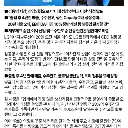
■ 김동명 사장, 신임 의장으로서 ‘미래 성장 전략과 비전’ 직접 발표
■ “출범 후 4년간 매출, 수주잔고, 생산 Capa 등 2배 성장 성과…
28년 매출 2배, EBITDA 마진 10% 중반 개선 등 밸류업 달성할 것”
■ 재무제표 승인, 이사 선임 및 보수한도 승인 등 안건은 원안대로 의결
LG에너지솔루션이 20일 오전 서울 여의도 LG트윈타워에서 CEO 김동명
사장 및 주요 경영진, 주주 및 기관 투자자들이 참석한 가운데 ‘제5기 정기
주주총회’를 개최했다.
김동명 사장은 이날 신임 의장으로서 “이차전지 산업이 변화의 한가운데 있
는 지금, 우리의 ‘도전과 변화의 DNA’로 만들어 나갈 성장 전략을 공유하고
자 한다”며 주주들에게 ‘LG에너지솔루션의 사업 성과, 전략과 비전’을 직접
밝혔다.
■ 출범 후 4년 만에 매출, 수주잔고, 글로벌 생산능력, 북미 점유율 ‘2배 성장’
발표에서 김 사장은 “출범 이후 4년간 매출액, 수주잔고, 글로벌 생산 능력,
북미 점유율 모두 2배 이상 성장이라는 괄목할 만한 성과를 이뤄냈다”고 강
조했다.
김 사장은 “업계에서 가장 많은 생산거점을 안정적으로 운영하며 글로벌 오
퍼레이션 역량을 높였을 뿐 아니라, 지난 4년간 연평균 28%의 수주잔고
증가율을 기록하면서 작년말 기준 약 400조원에 달하는 수주 잔고를 확보
했다”고 설명했다.
이어 “R&D 역량을 꾸준히 키워온 결과 전 세계 주요 시장에 출원한 7만여
건의 특허를 바탕으로 압도적 기술리더십을 축적해왔고, 공급망 측면에서