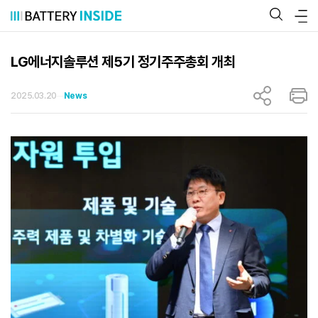
콘
텐
츠
로
바
LG에너지솔루션 제5기 정기주주총회 개최
로
가
기
2025.03.20
News