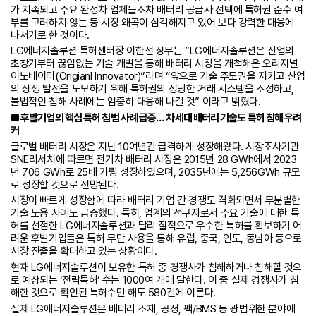
가 지속되고 주요 완성차 업체들조차 배터리 공급사 선택에 특허권 준수 여
부를 고려하지 않는 등 시장 왜곡이 심각해지고 있어 보다 강력한 대응에
나서기로 한 것이다.
LG에너지솔루션 특허센터장 이한선 상무는 ”LG에너지솔루션은 산업의
초창기부터 끊임없는 기술 개발을 통해 배터리 시장을 개척해온 오리지널
이노베이터(Origianl Innovator)”라며 “앞으로 기술 주도권을 지키고 산업
의 상생 발전을 도모하기 위해 특허권의 정당한 거래 시스템을 조성하고,
불법적인 침해 사례에는 엄중히 대응해 나갈 것” 이라고 밝혔다.
■ 후발기업의 핵심 특허 침범 사례 급증… 차세대 배터리 기술도 특허 침해 우려
커
글로벌 배터리 시장은 지난 10여년간 급격하게 성장해왔다. 시장조사기관
SNE리서치에 따르면 전기차 배터리 시장은 2015년 28 GWh에서 2023
년 706 GWh로 25배 가량 성장하였으며, 2035년에는 5,256GWh 규모
로 성장할 것으로 전망된다.
시장이 빠르게 성장함에 따라 배터리 기업 간 경쟁도 격화되면서 무분별한
기술 도용 사례도 급증했다. 특히, 업계의 선구자로서 주요 기술에 대한 특
허를 선점한 LG에너지솔루션과 달리 질적으로 우수한 특허를 확보하기 어
려운 후발기업들은 특허 무단 사용을 통해 유럽, 중국, 인도, 동남아 등으로
시장 진출을 확대하고 있는 상황이다.
현재 LG에너지솔루션이 보유한 특허 중 경쟁사가 침해하거나 침해할 것으
로 예상되는 ‘전략특허’ 수는 1000여 개에 달한다. 이 중 실제 경쟁사가 침
해한 것으로 확인된 특허수만 해도 580건에 이른다.
실제 LG에너지솔루션은 배터리 소재, 공정, 팩/BMS 등 광범위한 분야에