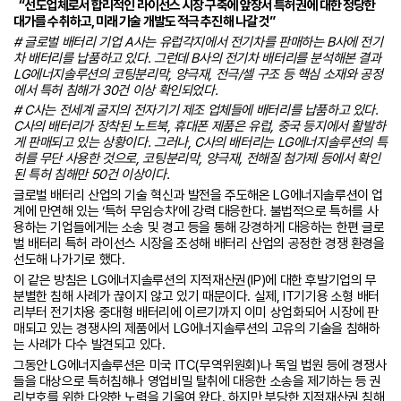
“선도업체로서 합리적인 라이선스 시장 구축에 앞장서 특허권에 대한 정당한
대가를 수취하고, 미래 기술 개발도 적극 추진해 나갈 것”
# 글로벌 배터리 기업 A사는 유럽각지에서 전기차를 판매하는 B사에 전기
차 배터리를 납품하고 있다. 그런데 B사의 전기차 배터리를 분석해본 결과
LG에너지솔루션의 코팅분리막, 양극재, 전극/셀 구조 등 핵심 소재와 공정
에서 특허 침해가 30건 이상 확인되었다.
# C사는 전세계 굴지의 전자기기 제조 업체들에 배터리를 납품하고 있다.
C사의 배터리가 장착된 노트북, 휴대폰 제품은 유럽, 중국 등지에서 활발하
게 판매되고 있는 상황이다. 그러나, C사의 배터리는 LG에너지솔루션의 특
허를 무단 사용한 것으로, 코팅분리막, 양극재, 전해질 첨가제 등에서 확인
된 특허 침해만 50건 이상이다.
글로벌 배터리 산업의 기술 혁신과 발전을 주도해온 LG에너지솔루션이 업
계에 만연해 있는 ‘특허 무임승차’에 강력 대응한다. 불법적으로 특허를 사
용하는 기업들에게는 소송 및 경고 등을 통해 강경하게 대응하는 한편 글로
벌 배터리 특허 라이선스 시장을 조성해 배터리 산업의 공정한 경쟁 환경을
선도해 나가기로 했다.
이 같은 방침은 LG에너지솔루션의 지적재산권(IP)에 대한 후발기업의 무
분별한 침해 사례가 끊이지 않고 있기 때문이다. 실제, IT기기용 소형 배터
리부터 전기차용 중대형 배터리에 이르기까지 이미 상업화되어 시장에 판
매되고 있는 경쟁사의 제품에서 LG에너지솔루션의 고유의 기술을 침해하
는 사례가 다수 발견되고 있다.
그동안 LG에너지솔루션은 미국 ITC(무역위원회)나 독일 법원 등에 경쟁사
들을 대상으로 특허침해나 영업비밀 탈취에 대응한 소송을 제기하는 등 권
리보호를 위한 다양한 노력을 기울여 왔다. 하지만 부당한 지적재산권 침해