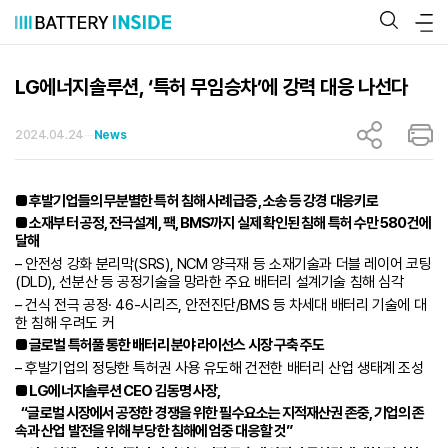
콘
텐
츠
로
바
LG에너지솔루션, ‘특허 무임승차’에 강력 대응 나선다
로
가
기
2024.04.24
News
■ 후발기업들의 무분별한 특허 침해 사례 급증, 소송 등 강경 대응키로
■ 소재부터 공정, 전극설계, 팩, BMS까지 실제 확인된 침해 특허 수만 580건에
달해
– 안전성 강화 분리막(SRS), NCM 양극재 등 소재기술과 더블 레이어 코팅
(DLD), 선분산 등 공정기술을 망라한 주요 배터리 설계기술 침해 심각
– 건식 전극 공정· 46-시리즈, 안전진단/BMS 등 차세대 배터리 기술에 대
한 침해 우려도 커
■ 글로벌 특허풀 통한 배터리 분야 라이선스 시장 구축 주도
– 후발기업의 정당한 특허권 사용 유도해 건전한 배터리 산업 생태계 조성
■ LG에너지솔루션 CEO 김동명 사장,
“글로벌 시장에서 공정한 경쟁을 위한 필수요소는 지적재산권 존중, 기업의 존
속과 산업 발전을 위해 부당한 침해에 엄중 대응할 것”