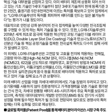
핵심 기술 대부분을 선점하고 있다. 이미 배터리 제조에 상용화 되어 쓰이
고 있는 기초 기술인 1세대 기술부터 첨단 3세대 기술까지 현재 등록기준 3
만 2천건, 출원기준 5만 8천여건에 이르는 특허를 확보하고 있어 업계에서
는 “LG에너지솔루션의 특허를 회피하여 배터리를 만드는 일은 불가능하
다”는 평가가 나올 정도이다.
대표적으로 안전성 강화 분리막의 전극 접착력을 높여 다양한 전극조립체
를 구현할 수 있게 하는 특허 기술을 들 수 있다. 또한, LG에너지솔루션이
2018년 세계 최초로 음극에 적용한 혁신적인 코팅 기술인 더블 레이어 코
팅(DLD, Double Layer Slot Die Coating) 기술과 탄소나노튜브(CNT)
선분산 기술 등 핵심 공정기술을 접목한 전극설계 특허도 다수의 침해 사례
가 발생하고 있다.
이 외에도 LG에너지솔루션은 고전압 및 고효율 전지에 적용하는 전해질,
고용량 하이니켈(High-Ni) NCM 양극, 미드니켈(Mid-Ni) NCM
(NCM523, 622)을 선도적으로 개발하였고, 표면처리 방법과 NCM에 리
튬인산철(LFP), 리튬코발트산화물(LCO), 리튬망간산화물(LMO)을 혼합
한 전극과 실리콘(Si)계 음극 등을 최초로 배터리에 적용하고 특허로 보호
하고 있어 기술 침해 요소가 큰 상황이다.
미래 배터리 산업을 이끌 차세대 배터리에서도 기술 침범이 우려되고 있다.
유기용매를 사용하지 않아 친환경적이고 가격경쟁력을 갖춘 기술로 평가받
는 건식 전극, 차세대 원통형 배터리 46-시리즈에서 주요 특허를 보유하고
있으며, 축적된 데이터로부터 개발한 안전진단/BMS 등도 전기차 시장의
성장을 위해 필수적인 특허가 될 것으로 전망되어 앞으로도 경쟁사의 특허
침해는 더욱 심화될 것으로 예상된다.
■ 글로벌 특허풀(Patent Pool)을 통해 배터리 분야 라이선스 시장 구축 주도