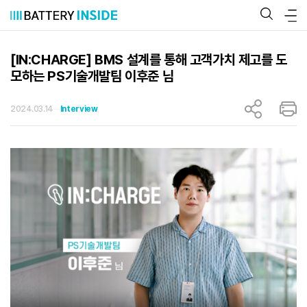
콘
텐
츠
로
바
[IN:CHARGE] BMS 설계를 통해 고객가치 제고를 도
로
모하는 PS기술개발팀 이후준 님
가
기
2024.03.14
Interview