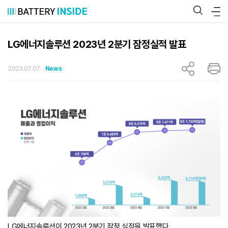
콘
텐
츠
로
바
LG에너지솔루션 2023년 2분기 잠정실적 발표
로
가
기
2023.07.07
News
LG에너지솔루션이 2023년 2분기 잠정 실적을 발표했다.