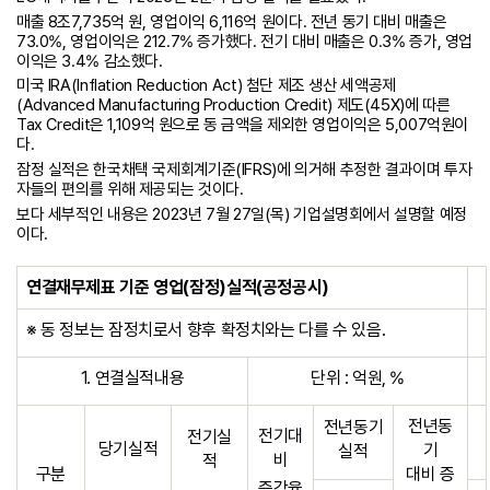
매출 8조7,735억 원, 영업이익 6,116억 원이다. 전년 동기 대비 매출은
73.0%, 영업이익은 212.7% 증가했다. 전기 대비 매출은 0.3% 증가, 영업
이익은 3.4% 감소했다.
미국 IRA(Inflation Reduction Act) 첨단 제조 생산 세액공제
(Advanced Manufacturing Production Credit) 제도(45X)에 따른
Tax Credit은 1,109억 원으로 동 금액을 제외한 영업이익은 5,007억원이
다.
잠정 실적은 한국채택 국제회계기준(IFRS)에 의거해 추정한 결과이며 투자
자들의 편의를 위해 제공되는 것이다.
보다 세부적인 내용은 2023년 7월 27일(목) 기업설명회에서 설명할 예정
이다.
연결재무제표
기준
영업
(
잠정
)
실적
(
공정공시
)
※ 동 정보는 잠정치로서 향후 확정치와는 다를 수 있음.
1. 연결실적내용
단위 : 억원, %
전년동
전년동기
전기대
전기실
당기실적
기
실적
비
적
구분
대비 증
증감율