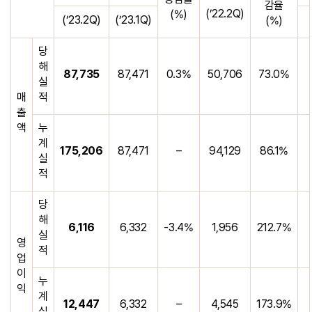
감율
(’22.2Q)
(%)
(’23.2Q)
(’23.1Q)
(%)
당
해
87,735
87,471
0.3%
50,706
73.0%
실
매
적
출
액
누
계
175,206
87,471
–
94,129
86.1%
실
적
당
해
6,116
6,332
-3.4%
1,956
212.7%
실
영
적
업
이
누
익
계
12,447
6,332
–
4,545
173.9%
실