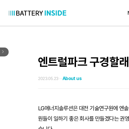
콘
텐
츠
로
바
로
엔트럴파크 구경할래요
가
기
About us
2023.05.23
LG에너지솔루션은 대전 기술연구원에 엔솔인
원들이 일하기 좋은 회사를 만들겠다는 권