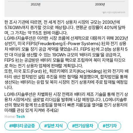
한 조사 기관에 따르면, 전 세계 전기 상용차 시장의 규모는 2030년에
574GWh까지 증가할 것으로 예상됩니다. 연평균 성장률이 40%에 달하
며, 그 가치는 약 115조 원에 이릅니다.
LG에너지솔루션은 이러한 시장 흐름에 선제적으로 대응하기 위해 2023년
상반기, 미국 FEPS(Freudenberg E-Power Systems) 社와 전기 상용
차 배터리 모듈 장기 공급 계약을 맺었습니다. FEPS 社에 고성능 상용차 5
만 대 이상을 생산할 수 있는 19GWh 규모의 ‘배터리 모듈’을 공급하고,
FEPS 社는 공급받은 배터리 모듈을 팩으로 조립하여 북미 지역을 타깃으
로 하는 전기 상용차 업체에 판매할 계획입니다.
또한, 미국 포드(Ford) 社, 튀르키예의 코치(Koç Holding) 社와 전기차 배
터리 생산 합작법인 설립 추진을 위한 협약을 체결했으며, 합작법인을 통해
생산되는 배터리는 유럽 및 북미 시장의 전기 상용차에 주로 탑재될 예정입
니다.
LG에너지솔루션은 차별화된 시장 전력과 배터리 제조 기술을 통해 전기 상
용차 시장에서도 글로벌 리더십을 발휘해 나갈 예정입니다. LG에너지솔루
션의 행보와 함께 탄소중립을 향해 더 빠른 지름길을 열어줄 전기 상용차의
미래를 관심 있게 지켜봐 주세요!
Home
Tech
배터리 궁금증
일반 지식
전기상용차
전기차