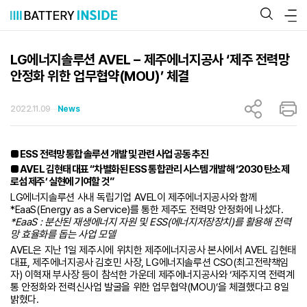
콘
텐
츠
로
바
LG에너지솔루션 AVEL – 제주에너지공사 ‘제주 전력망
로
안정화 위한 업무협약(MOU)’ 체결
가
기
2022.11.09
News
■ ESS 전력망 통합 솔루션 개발 및 관련 사업 공동 추진
■ AVEL 김현태 대표 “차별화된 ESS 통합관리 시스템 개발해 ‘2030 탄소제
로섬 제주’ 실현에 기여할 것”
LG에너지솔루션 사내 독립기업 AVEL이 제주에너지공사와 함께
*EaaS(Energy as a Service)를 통한 제주도 전력망 안정화에 나섰다.
*EaaS : 분산된 재생에너지 자원 및 ESS(에너지저장장치)를 활용해 전력
망 효율화를 돕는 사업 모델
AVEL은 지난 1일 제주시에 위치한 제주에너지공사 본사에서 AVEL 김현태
대표, 제주에너지공사 김호민 사장, LG에너지솔루션 CSO(최고전략책임
자) 이혁재 부사장 등이 참석한 가운데 제주에너지공사와 ‘제주지역 전력계
통 안정화와 전력신사업 발굴을 위한 업무협약(MOU)’을 체결했다고 8일
밝혔다.