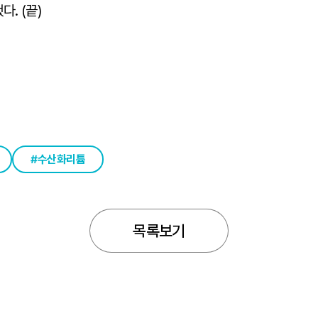
다. (끝)
수산화리튬
목록보기