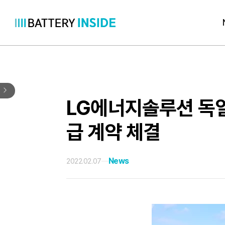
콘
텐
츠
로
바
로
LG에너지솔루션 독일 
가
급 계약 체결
기
News
2022.02.07