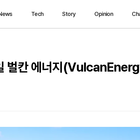
News
Tech
Story
Opinion
Ch
벌칸 에너지(VulcanEnerg