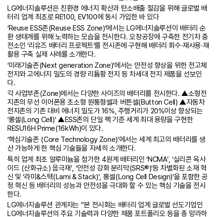
LG에너지솔루션은 친환경 에너지 확산과 탄소배출 절감을 위해 글로벌 배
터리 업계 최초로 RE100, EV100에 동시 가입한 바 있다
‘Reuse ESS존(Reuse ESS Zone)’에서는 LG에너지솔루션이 배터리 순
환 생태계를 위해 노력하는 모습을 전시한다. 오창공장에 구축한 전기차 충
전소인 ‘리유즈 배터리 프로젝트’를 전시존에 구현해 배터리 회수·재사용·재
활용 구축 실제 사례를 소개한다.
‘미래기술존(Next generation Zone)’에서는 안전성 향상을 위한 전고체
전지와 고에너지 밀도의 경량 리튬황 전지 등 차세대 전지 제품을 선보인
다.
각 사업부존(Zone)에서는 다양한 사이즈의 배터리를 전시한다. ▲소형전
지존의 무선 이어폰용 초소형 원통형셀과 버튼셀(Button Cell) ▲자동차
전지존의 기존 대비 에너지 밀도가 16%, 주행거리가 20%이상 향상되는
‘롱셀(Long Cell)’ ▲ESS존의 단일 팩 기준 세계 최대 용량을 구현한
RESU16H Prime(16kWh)이 있다.
‘핵심기술존 (Core Technology Zone)’에서는 세계 최고의 배터리를 생
산 가능하게 한 핵심 기술들을 자세히 소개한다.
특히 업계 최초 알루미늄을 첨가한 4원계 배터리인 ‘NCMA’, ‘실리콘 옥사
이드 (산화규소) 음극재’, ‘안전성 강화 분리막(SRS®)’등 차별화된 소재 혁
신 및 ‘라미&스택(Lami & Stack)’, 롱셀(Long Cell Design)’을 포함한 공
정 혁신 등 배터리의 성능과 안전성을 극대화 할 수 있는 핵심 기술을 전시
한다.
LG에너지솔루션 관계자는 “본 전시회는 배터리 업계 글로벌 선도기업인
LG에너지솔루션의 주요 기술력과 다양한 제품 포트폴리오 등을 총 망라하