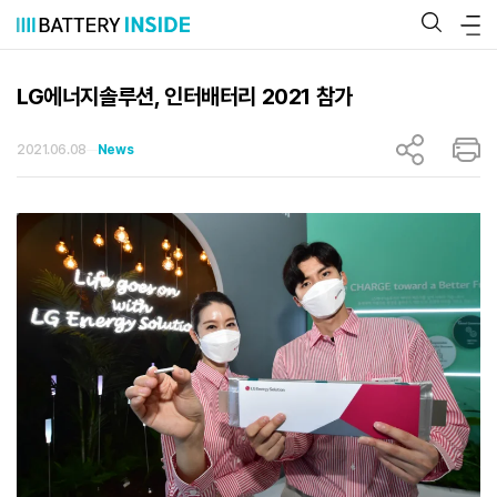
콘
텐
츠
로
바
LG에너지솔루션, 인터배터리 2021 참가
로
가
기
2021.06.08
News