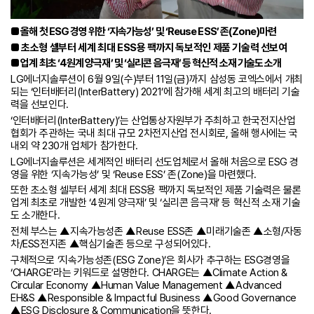
■ 올해 첫 ESG 경영 위한 ‘지속가능성’ 및 ‘Reuse ESS’ 존(Zone)마련
■ 초소형 셀부터 세계 최대 ESS용 팩까지 독보적인 제품 기술력 선보여
■ 업계 최초 ‘4원계 양극재’ 및 ‘실리콘 음극재’ 등 혁신적 소재 기술도 소개
LG에너지솔루션이 6월 9일(수)부터 11일(금)까지 삼성동 코엑스에서 개최
되는 ‘인터배터리(InterBattery) 2021’에 참가해 세계 최고의 배터리 기술
력을 선보인다.
‘인터배터리(InterBattery)’는 산업통상자원부가 주최하고 한국전지산업
협회가 주관하는 국내 최대 규모 2차전지산업 전시회로, 올해 행사에는 국
내외 약 230개 업체가 참가한다.
LG에너지솔루션은 세계적인 배터리 선도업체로서 올해 처음으로 ESG 경
영을 위한 ‘지속가능성’ 및 ‘Reuse ESS’ 존(Zone)을 마련했다.
또한 초소형 셀부터 세계 최대 ESS용 팩까지 독보적인 제품 기술력은 물론
업계 최초로 개발한 ‘4원계 양극재’ 및 ‘실리콘 음극재’ 등 혁신적 소재 기술
도 소개한다.
전체 부스는 ▲지속가능성존 ▲Reuse ESS존 ▲미래기술존 ▲소형/자동
차/ESS전지존 ▲핵심기술존 등으로 구성되어있다.
구체적으로 ‘지속가능성존(ESG Zone)’은 회사가 추구하는 ESG경영을
‘CHARGE’라는 키워드로 설명한다. CHARGE는 ▲Climate Action &
Circular Economy ▲Human Value Management ▲Advanced
EH&S ▲Responsible & Impactful Business ▲Good Governance
▲ESG Disclosure & Communication을 뜻한다.