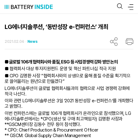
콘
텐
츠
로
바
LG에너지솔루션, ‘동반성장 e-컨퍼런스’ 개최
로
가
기
2021.02.04
News
■ 글로벌 106개 협력회사와 품질, ESG 등 사업경쟁력 강화 방안 논의
■ 협력회사 대상 투자지원펀드 운영 및 혁신 파트너십 적극 지원
■ CPO 김명환 사장 “협력회사와의 상생으로 올해 품질 수준을 획기적으
로 끌어올리는 원년으로 만들겠다”
LG에너지솔루션이 글로벌 협력회사들과의 협력으로 사업 경쟁력 강화에
적극 나선다.
이와 관련 LG에너지솔루션은 3일 ‘2021 동반성장 e-컨퍼런스’를 개최했다
고 밝혔다.
이번 컨퍼런스에는 글로벌 106개 협력회사가 온라인으로 참석했으며, LG
에너지솔루션에서는 *CPO(생산 및 구매 최고책임자) 김명환 사장과
**GSCM센터장 김동수 전무 등이 참석했다.
* CPO: Chief Production & Procurement Officer
** GSCM: Global Supply Chain Management