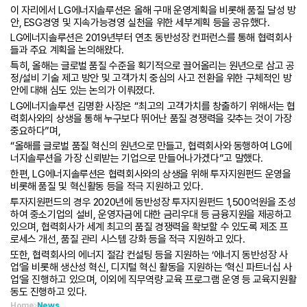
이 자리에서 LG에너지솔루션은 올해 구매 운영계획을 비롯해 품질 달성 방
안, ESG경영 및 지속가능경영 실천을 위한 세부계획 등을 공유했다.
LG에너지솔루션은 2019년부터 연초 동반성장 컨퍼런스를 통해 협력회사
들과 주요 계획을 논의해왔다.
특히, 올해는 글로벌 품질 수준을 획기적으로 끌어올리는 원년으로 삼고 공
정/설비 기술 제고 방안 및 고객가치 중심의 사고 전환을 위한 구체적인 방
안에 대해 심도 있는 논의가 이뤄졌다.
LG에너지솔루션 김명환 사장은 “최고의 고객가치를 창출하기 위해서는 협
력회사와의 상생을 통해 누구보다 뛰어난 품질 경쟁력을 갖추는 것이 가장
중요하다”며,
“올해를 글로벌 품질 혁신의 원년으로 만들고, 협력회사와 동행하여 LG에
너지솔루션을 가장 신뢰받는 기업으로 만들어나가겠다”고 말했다.
한편, LG에너지솔루션은 협력회사와의 상생을 위해 투자지원펀드 운영을
비롯해 품질 및 혁신활동 등을 적극 지원하고 있다.
투자지원펀드의 경우 2020년에 동반성장 투자지원펀드 1,500억원을 조성
하여 중소기업의 설비, 운영자금에 대한 금리우대 등 금융지원을 제공하고
있으며, 협력회사가 세계 최고의 품질 경쟁력을 확보할 수 있도록 제조 프
로세스 개선, 품질 관리 시스템 강화 등을 적극 지원하고 있다.
또한, 협력회사의 에너지 절감 컨설팅 등을 지원하는 ‘에너지 동반성장 사
업’을 비롯해 생산성 혁신, 디지털 혁신 활동을 지원하는 ‘혁신 파트너십 사
업’을 진행하고 있으며, 이외에 직무역량 교육 프로그램 운영 등 교육지원활
동도 진행하고 있다.
Home
News