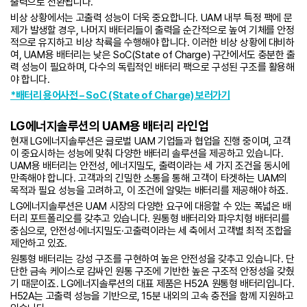
출력으로 전환됩니다.
비상 상황에서는 고출력 성능이 더욱 중요합니다. UAM 내부 특정 팩에 문
제가 발생할 경우, 나머지 배터리들이 출력을 순간적으로 높여 기체를 안정
적으로 유지하고 비상 착륙을 수행해야 합니다. 이러한 비상 상황에 대비하
여, UAM용 배터리는 낮은 SoC(State of Charge) 구간에서도 충분한 출
력 성능이 필요하며, 다수의 독립적인 배터리 팩으로 구성된 구조를 활용해
야 합니다.
*배터리 용어사전 – SoC (State of Charge) 보러가기
LG에너지솔루션의 UAM용 배터리 라인업
현재 LG에너지솔루션은 글로벌 UAM 기업들과 협업을 진행 중이며, 고객
이 중요시하는 성능에 맞춰 다양한 배터리 솔루션을 제공하고 있습니다.
UAM용 배터리는 안전성, 에너지밀도, 출력이라는 세 가지 조건을 동시에
만족해야 합니다. 고객과의 긴밀한 소통을 통해 고객이 타겟하는 UAM의
목적과 필요 성능을 고려하고, 이 조건에 알맞는 배터리를 제공해야 하죠.
LG에너지솔루션은 UAM 시장의 다양한 요구에 대응할 수 있는 폭넓은 배
터리 포트폴리오를 갖추고 있습니다. 원통형 배터리와 파우치형 배터리를
중심으로, 안전성·에너지밀도·고출력이라는 세 축에서 고객별 최적 조합을
제안하고 있죠.
원통형 배터리는 강성 구조를 구현하여 높은 안전성을 갖추고 있습니다. 단
단한 금속 케이스로 감싸인 원통 구조에 기반한 높은 구조적 안정성을 갖췄
기 때문이죠. LG에너지솔루션의 대표 제품은 H52A 원통형 배터리입니다.
H52A는 고출력 성능을 기반으로, 15분 내외의 고속 충전을 함께 지원하고