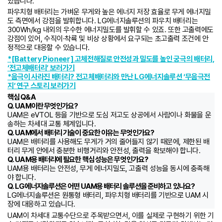
있습니다.
파우치형 배터리는 가벼운 무게와 높은 에너지 저장 효율로 무게 에너지밀
도 측면에서 강점을 발휘합니다. LG에너지솔루션의 파우치 배터리는
300Wh/kg 내외의 우수한 에너지밀도를 발휘할 수 있죠. 또한 고출력에도
강점이 있어, 수직이·착륙 및 비상 상황에서 요구되는 초고출력 조건에 안
정적으로 대응할 수 있습니다.
*[Battery Pioneer] 고체전해질로 안전성과 밀도를 높인 궁극의 배터리,
‘전고체배터리’ 보러가기
*음극이 사라진 배터리? 전고체배터리와 만난 LG에너지솔루션 ‘무음극전
지’ 연구 스토리 보러가기
핵심 Q&A
Q. UAM이란 무엇인가요?
UAM은 eVTOL 등을 기반으로 도심 저고도 상공에서 사람이나 화물을 운
송하는 차세대 교통 체계입니다.
Q. UAM에서 배터리 기술이 중요한 이유는 무엇인가요?
UAM은 배터리를 사용해도 무게가 거의 줄어들지 않기 때문에, 제한된 배
터리 무게 안에서 충분한 비행거리와 안전성, 출력을 확보해야 합니다.
Q. UAM용 배터리에 필요한 핵심 성능은 무엇인가요?
UAM용 배터리는 안전성, 무게 에너지밀도, 고출력 성능을 동시에 충족해
야 합니다.
Q. LG에너지솔루션은 어떤 UAM용 배터리 솔루션을 준비하고 있나요?
LG에너지솔루션은 원통형 배터리, 파우치형 배터리를 기반으로 UAM 시
장에 대응하고 있습니다.
UAM이 차세대 교통수단으로 주목받으면서, 이를 실제로 구현하기 위한 기