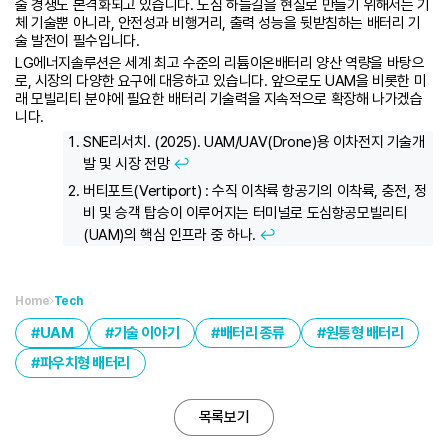
술 경쟁도 본격화되고 있습니다. 도심 하늘길을 현실로 만들기 위해서는 기
체 기술뿐 아니라, 안전성과 비행거리, 출력 성능을 뒷받침하는 배터리 기
술 발전이 필수입니다.
LG에너지솔루션은 세계 최고 수준의 리튬이온배터리 양산 역량을 바탕으
로, 시장의 다양한 요구에 대응하고 있습니다. 앞으로도 UAM을 비롯한 미
래 모빌리티 분야에 필요한 배터리 기술력을 지속적으로 확장해 나가겠습
니다.
SNE리서치. (2025). UAM/UAV(Drone)용 이차전지 기술개
발 및 시장 전망
↩︎
버티포트(Vertiport) : 수직 이착륙 항공기의 이착륙, 충전, 정
비 및 승객 탑승이 이루어지는 터미널로 도심항공모빌리티
(UAM)의 핵심 인프라 중 하나.
↩︎
Home
Tech
UAM
기술 이야기
배터리 종류
원통형 배터리
파우치형 배터리
목록보기