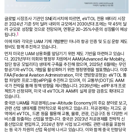
글로벌 시장조사 기관인 SNE리서치에 따르면, eVTOL 전용 배터리 시장
은 2024년 기준 5억 달러 내외의 규모에서 2030년대 초에는 약 45억 달
러 규모로 성장할 것으로 전망되며, 연평균 20~25%수준의 성장률이 예상
1
됩니다.
이에 따라 각국은 UAM 기체 개발뿐만 아니라 항공 인증 및 도심 운항 제도
정비도 함께 추진하고 있습니다.
먼저 미국은 UAM 상용화를 앞당기기 위한 제도 기반을 마련하고 있습니
다. 2021년부터 의회와 행정부 차원에서 AAM(Advanced Air Mobility,
첨단 항공 모빌리티) 생태계 구축을 추진해 왔으며, 2025년 6월에는 무인
항공기와 eVTOL 개발을 활성화하기 위한 행정명령을 발표했습니다. 이후
FAA(Federal Aviation Administration, 미국 연방항공청)는 eVTOL 통
합 파일럿 프로그램(eIPP)을 추진하고 있으며, 미 교통부(DOT)도 AAM
국가 전략을 통해 정책 방향을 제시했습니다. 2026년에는 eIPP 8개 프로
젝트가 선정되며, 미국 내 eVTOL과 AAM의 실제 운항 검증도 확대되고
있습니다.
중국은 UAM을 저공경제(Low-Altitude Economy)의 주요 분야로 보고,
관련 산업 생태계를 전략적으로 육성하고 있습니다. 저공경제는 저고도 공
역에서 eVTOL, 드론 등을 활용해 교통, 물류, 관광, 긴급구조 등 다양한 서
비스를 창출하는 산업을 뜻합니다. 중국은 2023년 저공경제를 전략적 신
흥산업으로 편입하고, 2024년 정부 사업 보고서에도 관련 내용을 포함하
는 등 국가 차원의 산업 육성에 나서고 있습니다. 이와 함께 중국 민항당국