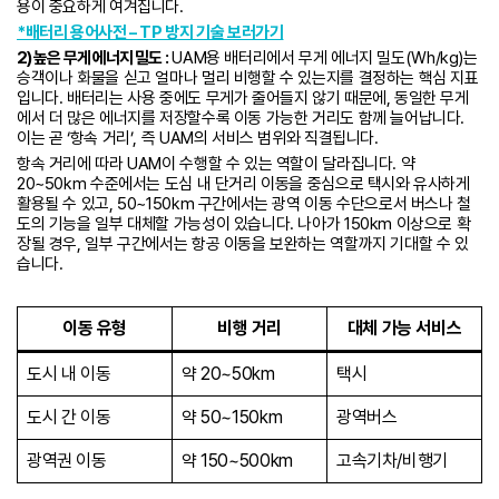
용이 중요하게 여겨집니다.
*배터리 용어사전 – TP 방지 기술 보러가기
2) 높은 무게 에너지 밀도 :
UAM용 배터리에서 무게 에너지 밀도(Wh/kg)는
승객이나 화물을 싣고 얼마나 멀리 비행할 수 있는지를 결정하는 핵심 지표
입니다. 배터리는 사용 중에도 무게가 줄어들지 않기 때문에, 동일한 무게
에서 더 많은 에너지를 저장할수록 이동 가능한 거리도 함께 늘어납니다.
이는 곧 ‘항속 거리’, 즉 UAM의 서비스 범위와 직결됩니다.
항속 거리에 따라 UAM이 수행할 수 있는 역할이 달라집니다. 약
20~50km 수준에서는 도심 내 단거리 이동을 중심으로 택시와 유사하게
활용될 수 있고, 50~150km 구간에서는 광역 이동 수단으로서 버스나 철
도의 기능을 일부 대체할 가능성이 있습니다. 나아가 150km 이상으로 확
장될 경우, 일부 구간에서는 항공 이동을 보완하는 역할까지 기대할 수 있
습니다.
이동 유형
비행 거리
대체 가능 서비스
도시 내 이동
약 20~50km
택시
도시 간 이동
약 50~150km
광역버스
광역권 이동
약 150~500km
고속기차/비행기