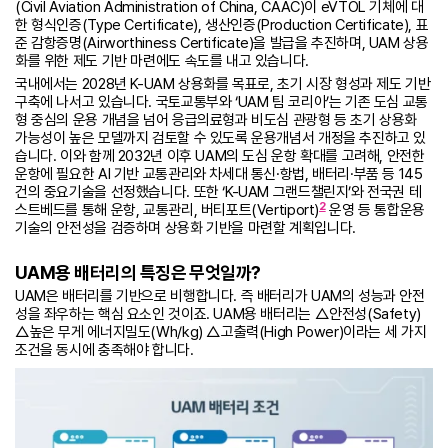
(Civil Aviation Administration of China, CAAC)이 eVTOL 기체에 대
한 형식인증(Type Certificate), 생산인증(Production Certificate), 표
준 감항증명(Airworthiness Certificate)을 발급을 추진하며, UAM 상용
화를 위한 제도 기반 마련에도 속도를 내고 있습니다.
국내에서는 2028년 K-UAM 상용화를 목표로, 초기 시장 형성과 제도 기반
구축에 나서고 있습니다. 국토교통부와 ‘UAM 팀 코리아’는 기존 도심 교통
형 중심의 운용 개념을 넘어 응급의료형과 비도심 관광형 등 초기 상용화
가능성이 높은 모델까지 검토할 수 있도록 운용개념서 개정을 추진하고 있
습니다. 이와 함께 2032년 이후 UAM의 도심 운항 확대를 고려해, 안전한
운항에 필요한 AI 기반 교통관리와 차세대 통신·항법, 배터리·부품 등 145
건의 중요기술을 선정했습니다. 또한 ‘K-UAM 그랜드챌린지’와 전국권 테
2
스트베드를 통해 운항, 교통관리, 버티포트(Vertiport)
운영 등 통합운용
기술의 안전성을 검증하며 상용화 기반을 마련할 계획입니다.
UAM용 배터리의 특징은 무엇일까?
UAM은 배터리를 기반으로 비행합니다. 즉 배터리가 UAM의 성능과 안전
성을 좌우하는 핵심 요소인 것이죠. UAM용 배터리는 △안전성(Safety)
△높은 무게 에너지밀도(Wh/kg) △고출력(High Power)이라는 세 가지
조건을 동시에 충족해야 합니다.