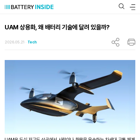
콘
텐
츠
로
바
UAM 상용화, 왜 배터리 기술에 달려 있을까?
로
가
기
2026.05.21
Tech
UAM은 도심 저고도 상공에서 사람이나 화물을 운송하는 차세대 교통 체계