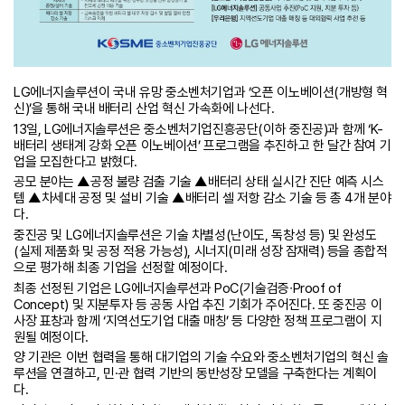
LG에너지솔루션이 국내 유망 중소벤처기업과 ‘오픈 이노베이션(개방형 혁
신)’을 통해 국내 배터리 산업 혁신 가속화에 나선다.
13일, LG에너지솔루션은 중소벤처기업진흥공단(이하 중진공)과 함께 ‘K-
배터리 생태계 강화 오픈 이노베이션’ 프로그램을 추진하고 한 달간 참여 기
업을 모집한다고 밝혔다.
공모 분야는 ▲공정 불량 검출 기술 ▲배터리 상태 실시간 진단 예측 시스
템 ▲차세대 공정 및 설비 기술 ▲배터리 셀 저항 감소 기술 등 총 4개 분야
다.
중진공 및 LG에너지솔루션은 기술 차별성(난이도, 독창성 등) 및 완성도
(실제 제품화 및 공정 적용 가능성), 시너지(미래 성장 잠재력) 등을 종합적
으로 평가해 최종 기업을 선정할 예정이다.
최종 선정된 기업은 LG에너지솔루션과 PoC(기술검증∙Proof of
Concept) 및 지분투자 등 공동 사업 추진 기회가 주어진다. 또 중진공 이
사장 표창과 함께 ‘지역선도기업 대출 매칭’ 등 다양한 정책 프로그램이 지
원될 예정이다.
양 기관은 이번 협력을 통해 대기업의 기술 수요와 중소벤처기업의 혁신 솔
루션을 연결하고, 민·관 협력 기반의 동반성장 모델을 구축한다는 계획이
다.