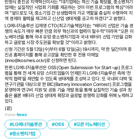
반정식 중진공 지역혁신이사는 “대기업에는 혁신 기술 확보를, 중소벤처기
업에는 실질적인 사업회 기회를 제공하는 것이 이번 프로그램의 핵심”이라
며 “앞으로도 대, 중소기업 간 상생협력의 가교 역할을 충실히 수행하여 지
역 경제의 활력을 제고하고 신산업 생태계를 공고히 하겠다”고 밝혔다.
LG에너지솔루션 김제영 CTO(최고기술책임자)는 “배터리 산업은 기술 경
쟁의 속도가 매우 빠른 만큼 외부 혁신과의 협력이 필수적”이라며 “오픈 이
노베이션을 통해 국내 유망 중소벤처기업과 국내 배터리 산업 기반을 강화
하고 글로벌 시장 주도권을 확보할 것”이라고 밝혔다.
신청 기간은 5월 13일(수)부터 6월 12일(금) 18시까지, 약 한 달간이며 중
진공 홈페이지를 통해 공고문을 확인한 후 전용 이메일
(inno@kosmes.or.kr)로 신청하면 된다.
한편 LG에너지솔루션은 OSS(Open Submission for Start-up) 프로그
램을 통해 전 세계 유망 스타트업들이 언제든지 LG에너지솔루션 측에 ‘전
략적 협력’을 제안할 수 있도록 생태계를 조성하고 있다. 또 국내외 대학 및
연구기관을 대상으로 한 BIC(Battery Innovation Contest) 프로그램을
운영하며 연구비 지원 및 공동 기술 개발 등을 통해 실질적인 기술 성과 창
출은 물론 배터리 산업 생태계 확장과 글로벌 경쟁력 강화를 위해 노력하고
있다.
(끝)
Home
News
LG에너지솔루션
OSS
오픈 이노베이션
중소벤처기업