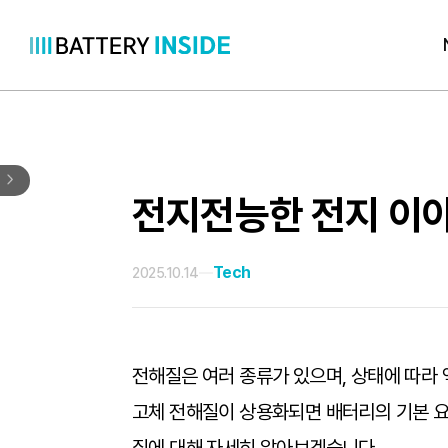
콘
텐
츠
로
바
로
전지전능한 전지 이야
가
기
Tech
2025.10.14
전해질은 여러 종류가 있으며, 상태에 따라 
고체 전해질이 상용화되면 배터리의 기본 요소