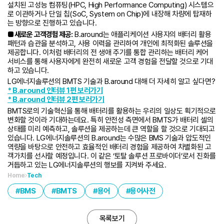
설치된 고성능 컴퓨팅(HPC, High Performance Computing) 시스템으
로 이관하거나 단일 칩(SoC, System on Chip)에 내장해 차량에 탑재하
는 방향으로 진행하고 있습니다.
■ 새로운 고객경험 제공:
B.around는 애플리케이션 사용자의 배터리 활용
패턴과 습관을 분석하고, 사용 이력을 관리하여 개인에 최적화된 솔루션을
제공합니다. 이처럼 배터리의 전 생애 주기를 통합 관리하는 배터리 케어
서비스를 통해 사용자에게 완전히 새로운 고객 경험을 전달할 것으로 기대
하고 있습니다.
LG에너지솔루션의 BMTS 기술과 B.around 대해 더 자세히 알고 싶다면?
* B.around 인터뷰 1편 보러가기
* B.around 인터뷰 2편 보러가기
BMTS로의 기술혁신을 통해 배터리를 활용하는 우리의 일상도 획기적으로
변화할 것이라 기대하는데요. 특히 안전성 측면에서 BMTS가 배터리 셀의
상태를 미리 예측하고, 솔루션을 제공하는데 큰 역할을 할 것으로 기대되고
있습니다. LG에너지솔루션의 B.around는 수많은 BMS 기술과 압도적인
역량을 바탕으로 안전하고 효율적인 배터리 경험을 제공하여 차별화된 고
객가치를 선사할 예정입니다. 이 같은 ‘토탈 솔루션 프로바이더’로서 진화를
거듭하고 있는 LG에너지솔루션의 행보를 지켜봐 주세요.
Home
Tech
BMS
BMTS
용어
용어사전
목록보기