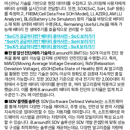
머신러닝 기술을 기반으로 현장 데이터를 수집하고 모니터링해 사용자에게
배터리 상태를 실시간으로 전달합니다. 또한, SOX(SoC, SoH, SoP 등등)
를 측정하고, FRISM(Cell Data Free SOH Model), LLAZER(LAM LLI
Analyzer), BLiS(Battery Life Simulator) 등의 기술을 바탕으로 배터리
소재 퇴화 상태와 배터리 수명(RUL, Remaining Useful Life)을 예측 가
능해 배터리 전 생애주기를 효율적으로 관리할 수 있죠.
*SoC가 궁금하다면? 배터리 용어사전 – SoC 보러가기
*SoH가 궁금하다면? 배터리 용어사전 – SoH 보러가기
*SoX가 궁금하다면? 배터리 용어사전 – SoX 보러가기
■ 한 발 앞선 진단/예측 기술력:
B.around의 BMTS는 50개 이상의 진단 항
목을 통해 셀의 이상을 감지해 선제적인 안전진단을 수행합니다. 특히,
MAVD(Moving Average Voltage Deviation), RdV(Relaxation
Deviation Voltage), dSOH(Delta State of Health) 등의 AI 알고리즘
을 활용한 안전 진단 기술은 90% 이상의 정확도로 검증돼 지속적인 품질
개선이 가능합니다. 또한 2023년 기준으로 국내 전기차 1만 2,000대의 차
량에서 수집한 배터리 데이터를 분석한 후, 여러 알고리즘에 적용하고 보완
했습니다. 이를 통해 B.around의 배터리 퇴화 진단의 오차율은 업계 최고
수준인 1~2% 에 이르렀습니다.
■ SDV 플랫폼 솔루션:
SDV(Software Defined Vehicle)는 소프트웨어
를 통해 차량의 다양한 기능을 제어하고, 주행 성능, 안전성 및 편의 사양을
지속적으로 업데이트할 수 있는 자동차를 의미합니다. 즉, 소프트웨어로 하
드웨어의 시스템을 관리하는 차량이며, 이는 미래 모빌리티의 핵심 요소라
할 수 있습니다. B.around의 SDV 솔루션은 SDV 개발 콘셉트에 맞춰 성능
및 구성을 최적화하는 솔루션을 제공하는데요. 다양한 알고리즘을 차량에