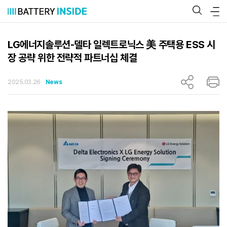
콘
텐
츠
로
바
LG에너지솔루션-델타 일렉트로닉스 美 주택용 ESS 시
로
장 공략 위한 전략적 파트너십 체결
가
기
2025.03.26
News