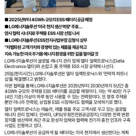
■ 2025년부터 4GWh 규모의 ESS 배터리 공급 예정
■ LG에너지솔루션 ‘미국 현지 생산 역량’ 주효…
양사 협력 시너지로 주택용 ESS 시장 선점 나서
■ LG에너지솔루션 ESS전지사업부장 김형식 상무
“차별화된 고객가치와 경쟁력 있는 제품을 제공하고
지속 가능한 미국 주거용 에너지 환경을 위한 길을 열어갈 것
LG에너지솔루션이 글로벌 에너지 관리 업체 델타 일렉트로닉스(Delta
Electronics·델타)와 손잡고 美 주택용 ESS 시장 공략에 나선다.
25일(현지시간) LG에너지솔루션은 델타 일렉트로닉스와 ‘전략적 파트너
십’을 체결했다고 밝혔다.
이번 협력을 통해 LG에너지솔루션은 2025년부터 2030년까지 5년간 총
4GWh 규모의 주택용 ESS 배터리를 공급할 예정이다. 이는 약 40만 가구
(4인 기준) 이상이 하루 동안 사용할 수 있는 전력량이다. 또 향후 주택용
뿐만 아니라 전력망, 상업용 ESS 시장에서도 협력을 모색하기로 했다.
델타 일렉트로닉스는 테슬라, 애플 등을 주요 고객사로 두고 있는 글로벌
에너지 관리 업체다. 인버터, UPS(무정전전원공급장치) 다양한 전력 변환
장치를 생산하며 최근 주요 완성차 업체와 협력해 전기차 충전 인프라 구축
사업도 진행하고 있다.
LG에너지솔루션이 공급하게 될 배터리는 미국 현지에서 생산한다는 계획