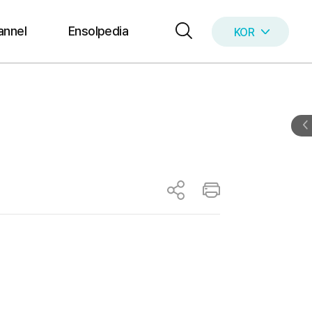
annel
Ensolpedia
KOR
ENG