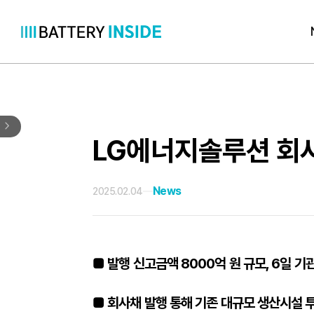
콘
텐
츠
로
바
로
LG에너지솔루션 회
가
기
News
2025.02.04
■ 발행 신고금액 8000억 원 규모, 6일 
■ 회사채 발행 통해 기존 대규모 생산시설 