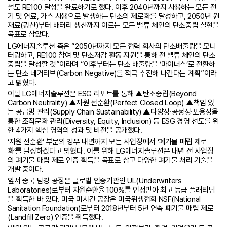
설도 RE100 달성을 완료하기로 했다. 이후 2040년까지 사용하는 모든 전
기 및 연료, 가스 사용으로 발생하는 탄소의 제로화를 달성하고, 2050년 원
재료(광산)부터 배터리 생산까지 이르는 모든 밸류 체인의 탄소중립 실현을
목표로 삼았다.
LG에너지솔루션 측은 “2050년까지 모든 협력 회사의 탄소배출량을 모니
터링하고, RE100 참여 및 탄소저감 활동 지원을 통해 전 밸류 체인의 탄소
중립을 달성할 것”이라며 “이후부터는 탄소 배출량을 ‘마이너스’로 전환하
는 탄소 네거티브(Carbon Negative)를 적극 추진해 나간다는 계획”이라
고 밝혔다.
이날 LG에너지솔루션은 ESG 리포트를 통해 ▲탄소중립(Beyond
Carbon Neutrality) ▲자원 선순환(Perfect Closed Loop) ▲책임 있
는 공급망 관리(Supply Chain Sustainability) ▲다양성·공정성·포용성을
통한 조직문화 관리(Diversity, Equity, Inclusion) 등 ESG 경영 선도를 위
한 4가지 핵심 영역의 성과 및 비전을 공개했다.
‘자원 선순환’ 부문의 경우 내년까지 모든 사업장에서 ‘폐기물 매립 제로
화’를 달성하겠다고 밝혔다. 이를 위해 LG에너지솔루션은 내년 전 사업장
의 폐기물 매립 제로 인증 획득을 목표로 삼고 다양한 폐기물 처리 기술을
개발 중이다.
앞서 중국 남경 공장은 글로벌 인증기관인 UL(Underwriters
Laboratories)로부터 자원순환율 100%를 인정받아 최고 등급 플래티넘
을 획득한 바 있다. 미국 미시간 공장은 미국위생협회 NSF(National
Sanitation Foundation)로부터 2018년부터 5년 연속 폐기물 매립 제로
(Landfill Zero) 인증을 취득했다.