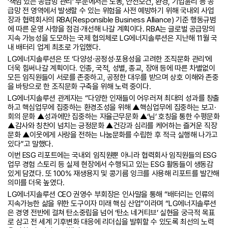
‘책임 있는 공급망 관리’ 부문에서는 노동, 안전보건, 환경, 기업윤리 등 공
급망 전 영역에서 발생할 수 있는 위험을 사전 예방하기 위해 국내외 사업
장과 협력회사의 RBA(Responsible Business Alliance) 기준 행동규범
에 따른 운영 사항을 점검·개선해 나갈 계획이다. RBA는 글로벌 공급망의
지속 가능성을 도모하는 국제 협의체로 LG에너지솔루션은 지난해 11월 국
내 배터리 업계 최초로 가입했다.
LG에너지솔루션은 또 ‘다양성·공정성·포용성을 고려한 조직문화 관리’에
더욱 힘써나갈 계획이다. 인종, 국적, 성별, 종교, 장애 등에 따른 차별없이
모든 임직원들이 서로를 존중하고, 공정한 대우를 받으며 상호 이해와 존중
을 바탕으로 한 조직문화 구축을 위해 노력 중이다.
LG에너지솔루션 관계자는 “다양한 인재들이 어우러져 최대의 성과를 창출
하고 핵심업무에 집중하는 환경조성을 위해 ▲핵심업무에 집중하는 보고·
회의 문화 ▲성과에만 집중하는 자율근무문화 ▲‘님’ 호칭을 통한 수평문화
▲감사와 칭찬이 넘치는 긍정문화 ▲건강과 심리를 케어하는 즐거운 직장
문화 ▲이웃에게 사랑을 전하는 나눔문화를 수립한 후 적극 실행해 나가고
있다”고 말했다.
이번 ESG 리포트에는 국내외 임직원뿐 아니라 협력회사 임직원들의 ESG
업무 경험 스토리 등 실제 현장에서 수행되고 있는 ESG 활동들이 생동감
있게 담겼다. 또 100% 재생용지 및 콩기름 잉크를 사용해 리포트를 발간해
의미를 더욱 높였다.
LG에너지솔루션 CEO 권영수 부회장은 인사말을 통해 “배터리는 인류의
지속가능한 삶을 위한 도구이자 미래 핵심 산업”이라며 “LG에너지솔루션
은 경영 전반에 걸쳐 탄소중립을 넘어 ‘탄소 네거티브’ 실현을 궁극적 목표
로 삼고 전 세계 기후변화 대응에 리더십을 발휘할 수 있도록 최선의 노력