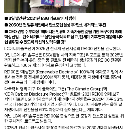
■ 3일 발간된 ‘2021년 ESG 리포트’에서 밝혀
■ 2050년 전 밸류 체인에서 탄소중립 달성 후 ‘탄소 네거티브’ 추진
■ CEO 권영수 부회장 “배터리는 인류의 지속가능한 삶을 위한 도구이자 미래
핵심 산업…탄소 네거티브 실현 궁극적 목표 삼고, 전 세계 기후변화 대응에 리더
십 발휘할 수 있도록 최선의 노력 다할 것”
LG에너지솔루션이 2025년 전세계 생산시설의 RE100 전환을 완료한다.
3일 LG에너지솔루션은 ESG(환경·사회·지배구조) 리포트를 통해 2025년
까지 한국·북미·유럽·중국 등 글로벌 전 배터리 생산공장의 RE100 전환을
완료하고, 100% 재생에너지로 운영한다고 밝혔다.
RE100은 ‘재생전기(Renewable Electricity) 100%’의 약자로 기업이 사
용하는 전력량 전체를 2050년까지 풍력, 태양광 등 재생에너지로 충당하
겠다는 목표의 국제 캠페인이다.
다국적 비영리 기구 ‘더 클라이밋 그룹(The Climate Group)’과
‘CDP(Carbon Disclosure Project)’가 발표한 ‘2021 RE100 연례 보고
서’에 따르면 LG에너지솔루션의 재생에너지 전환율은 2020년 기준 33%
로 국내 RE100 가입 14개 기업 가운데 1위다. LG에너지솔루션은 올해 말
재생에너지 전환율을 60% 이상까지 끌어올린다는 계획이다.
이날 LG에너지솔루션은 RE100을 중심으로 한 중장기 탄소중립 실현을 위
한 구체적인 로드맵도 밝혔다.
2025년 전세계 생산시설 RE100 전환을 완료한 뒤 2030년까지 비생산시