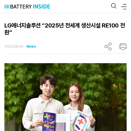
콘
텐
츠
로
바
LG에너지솔루션 “2025년 전세계 생산시설 RE100 전
로
환”
가
기
2022.08.03
News