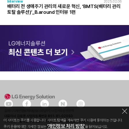
Interview
2025.02.06
배터리 전 생애주기 관리의 새로운 혁신, ‘BMTS(배터리 관리
토탈 솔루션)’_B.around 인터뷰 1편
홈페이지
개인정보처리방침
이메일무단수집거부
운영정책
대표이사 김동명 사업자등록번호 851-81-02050
이 사이트는 쿠키를 사용합니다. 사이트 탐색을 계속하면 쿠키 사용에 동의하는 것입니다.
07335 서울특별시 영등포구 여의대로 108 대표번호 02-3777-1114
'개인정보 처리 방침'
쿠키 운용에 대한 자세한 정보는
을 읽어보십시오.