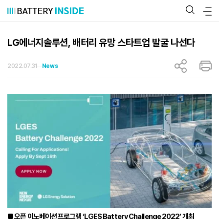
콘
텐
츠
로
바
LG에너지솔루션, 배터리 유망 스타트업 발굴 나선다
로
가
기
2022.07.31
News
■ 오픈 이노베이션 프로그램 ‘LGES Battery Challenge 2022’ 개최