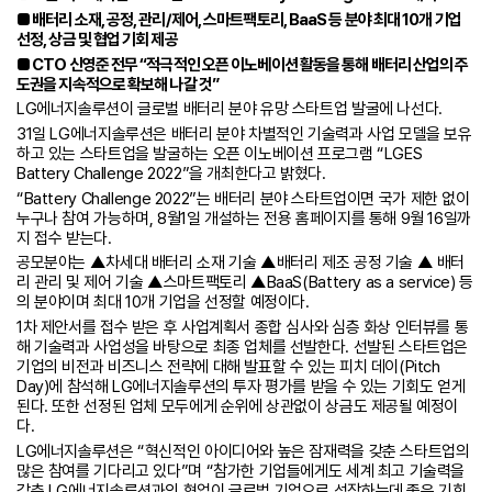
■ 배터리 소재, 공정, 관리/제어, 스마트팩토리, BaaS 등 분야 최대 10개 기업
선정, 상금 및 협업 기회 제공
■ CTO 신영준 전무 “적극적인 오픈 이노베이션 활동을 통해 배터리 산업의 주
도권을 지속적으로 확보해 나갈 것”
LG에너지솔루션이 글로벌 배터리 분야 유망 스타트업 발굴에 나선다.
31일 LG에너지솔루션은 배터리 분야 차별적인 기술력과 사업 모델을 보유
하고 있는 스타트업을 발굴하는 오픈 이노베이션 프로그램 “LGES
Battery Challenge 2022”을 개최한다고 밝혔다.
“Battery Challenge 2022”는 배터리 분야 스타트업이면 국가 제한 없이
누구나 참여 가능하며, 8월1일 개설하는 전용 홈페이지를 통해 9월 16일까
지 접수 받는다.
공모분야는 ▲차세대 배터리 소재 기술 ▲배터리 제조 공정 기술 ▲ 배터
리 관리 및 제어 기술 ▲스마트팩토리 ▲BaaS(Battery as a service) 등
의 분야이며 최대 10개 기업을 선정할 예정이다.
1차 제안서를 접수 받은 후 사업계획서 종합 심사와 심층 화상 인터뷰를 통
해 기술력과 사업성을 바탕으로 최종 업체를 선발한다. 선발된 스타트업은
기업의 비전과 비즈니스 전략에 대해 발표할 수 있는 피치 데이(Pitch
Day)에 참석해 LG에너지솔루션의 투자 평가를 받을 수 있는 기회도 얻게
된다. 또한 선정된 업체 모두에게 순위에 상관없이 상금도 제공될 예정이
다.
LG에너지솔루션은 “혁신적인 아이디어와 높은 잠재력을 갖춘 스타트업의
많은 참여를 기다리고 있다”며 “참가한 기업들에게도 세계 최고 기술력을
갖춘 LG에너지솔루션과의 협업이 글로벌 기업으로 성장하는데 좋은 기회