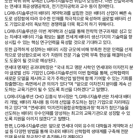
또한 학위 취득 후에는 LG에너지솔루션 취업이 보장된다. 이번 신설학과에
는 연세대 화공생명공학과, 전기전자공학과 교수 등이 참여한다.
LG에너지솔루션이 배터리 계약학과를 설립한 것은 배터리 산업이 빠른 속
도로 성장함에 따라 우수한 인재를 적극적으로 육성하여 글로벌 배터리 선
도 기업으로서의 독보적인 경쟁력을 더욱 확고히 하기 위해서다.
LG에너지솔루션은 이번 계약학과 신설을 통해 전략적 연구과제로 삼고 있
는 차세대 배터리 기술 확보는 물론 전세계 배터리 생산기지의 기술력을 향
상시킬 수 있는 핵심 연구인력을 육성할 것으로 기대하고 있다.
또한 급격하게 성장하는 배터리 시장 규모에 비해 부족한 전문 인력을 선제
적으로 양성함으로써 국가 차원의 전문 기술 인력 부족 현상을 해결하는데
도 도움이 될 것으로 예상된다.
연세대 명재민 공과대학장은 “국내 최고 명문 사학인 연세대와 이차전지 분
야 글로벌 선두 기업인 LG에너지솔루션의 이번 협력을 통해, 산학협력의
새로운 모델을 제시하고 국가 주력산업 발전에 함께 기여할 수 있는 기회를
창출했다는 측면에서 큰 의의가 있다”며 “앞으로 이차전지 분야를 계속 선
도하는 교육기관이 될 수 있도록 최선을 다하겠다”고 말했다.
LG에너지솔루션 CHO 김흥식 부사장은 “LG에너지솔루션은 차세대 배터
리 개발, 배터리 재사용 등 미래 산업을 주도하는 첨단 기업으로 자리매김
하고 있다”며 “연세대의 ‘이차전지융합공학협동과정’ 학과가 첨단기술을
선도하는 배터리 우수인재를 양성하는 최고의 교육기관으로 성장할 수 있
도록 지원을 아끼지 않겠다”고 말했다.
한편, LG에너지솔루션은 앞으로 연세대 이외 유수의 대학들과 계약학과 신
설 등 다양한 방법을 통해 국내외 배터리 산학협력 생태계를 구축해 전문
인재 육성을 적극적으로 추진해나갈 계획이다.