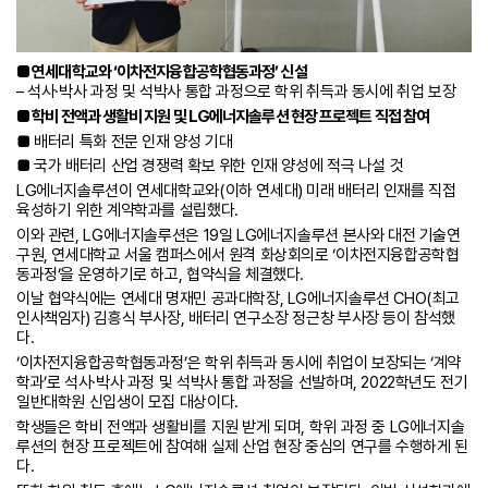
■ 연세대학교와 ‘이차전지융합공학협동과정’ 신설
– 석사·박사 과정 및 석박사 통합 과정으로 학위 취득과 동시에 취업 보장
■ 학비 전액과 생활비 지원 및 LG에너지솔루션 현장 프로젝트 직접 참여
■ 배터리 특화 전문 인재 양성 기대
■ 국가 배터리 산업 경쟁력 확보 위한 인재 양성에 적극 나설 것
LG에너지솔루션이 연세대학교와(이하 연세대) 미래 배터리 인재를 직접
육성하기 위한 계약학과를 설립했다.
이와 관련, LG에너지솔루션은 19일 LG에너지솔루션 본사와 대전 기술연
구원, 연세대학교 서울 캠퍼스에서 원격 화상회의로 ‘이차전지융합공학협
동과정’을 운영하기로 하고, 협약식을 체결했다.
이날 협약식에는 연세대 명재민 공과대학장, LG에너지솔루션 CHO(최고
인사책임자) 김흥식 부사장, 배터리 연구소장 정근창 부사장 등이 참석했
다.
‘이차전지융합공학협동과정’은 학위 취득과 동시에 취업이 보장되는 ‘계약
학과’로 석사·박사 과정 및 석박사 통합 과정을 선발하며, 2022학년도 전기
일반대학원 신입생이 모집 대상이다.
학생들은 학비 전액과 생활비를 지원 받게 되며, 학위 과정 중 LG에너지솔
루션의 현장 프로젝트에 참여해 실제 산업 현장 중심의 연구를 수행하게 된
다.