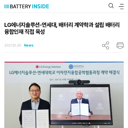
콘
텐
츠
로
바
LG에너지솔루션-연세대, 배터리 계약학과 설립 배터리
로
융합인재 직접 육성
가
기
2021.10.20
News