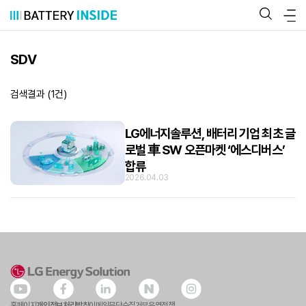
콘
텐
츠
로
바
SDV
로
가
기
검색결과 (
1
건)
LG에너지솔루션, 배터리 기업 최초 글
로벌 車 SW 오픈마켓 ‘에스디버스’
합류
2026.04.03
홈페이지
개인정보처리방침
이메일무단수집거부
운영정책