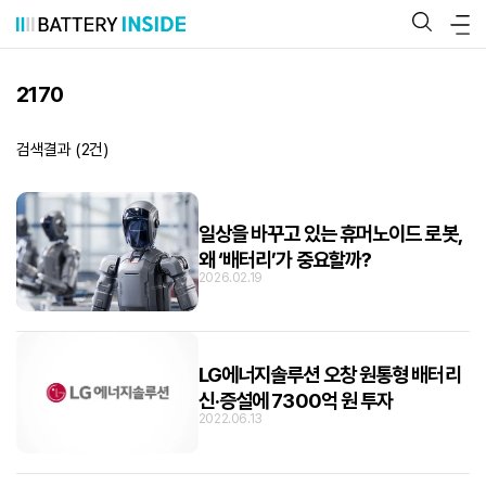
콘
텐
츠
로
바
2170
로
가
기
검색결과 (
2
건)
일상을 바꾸고 있는 휴머노이드 로봇,
왜 ‘배터리’가 중요할까?
2026.02.19
LG에너지솔루션 오창 원통형 배터리
신·증설에 7300억 원 투자
2022.06.13