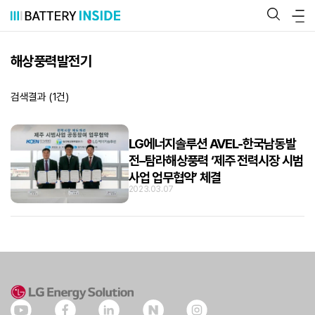
콘
텐
츠
로
바
해상풍력발전기
로
가
기
검색결과 (
1
건)
LG에너지솔루션 AVEL-한국남동발
전–탐라해상풍력 ‘제주 전력시장 시범
사업 업무협약’ 체결
2023.03.07