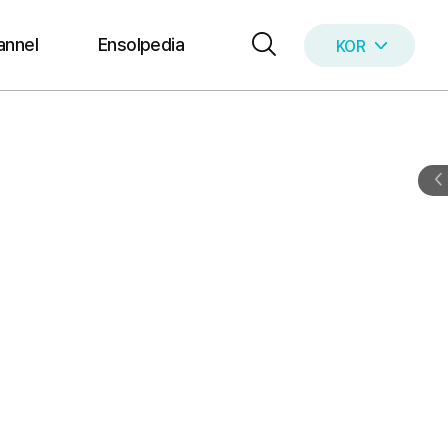
annel
Ensolpedia
KOR
ENG