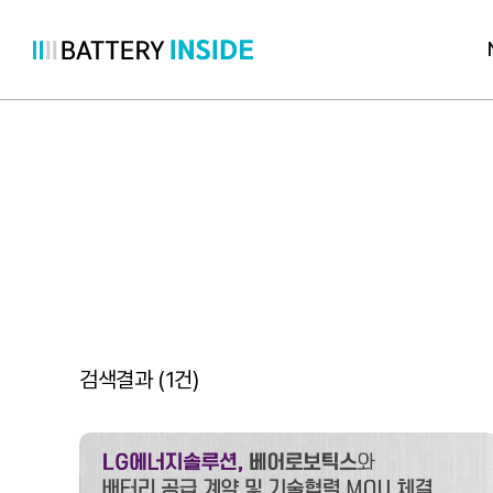
콘
텐
츠
로
바
로
가
기
검색결과 (
1
건)