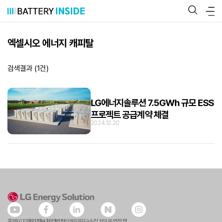
콘
텐
츠
로
바
엑셀시오 에너지 캐피탈
로
가
기
검색결과 (
1
건)
LG에너지솔루션 7.5GWh 규모 ESS
프로젝트 공급계약 체결
2024.12.20
홈페이지
개인정보처리방침
이메일무단수집거부
운영정책