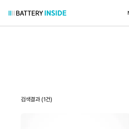
콘
텐
츠
로
바
로
가
기
검색결과 (
1
건)