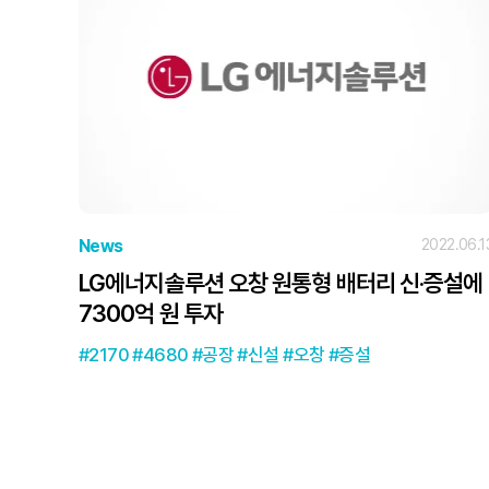
News
2022.06.1
LG에너지솔루션 오창 원통형 배터리 신·증설에
7300억 원 투자
2170
4680
공장
신설
오창
증설