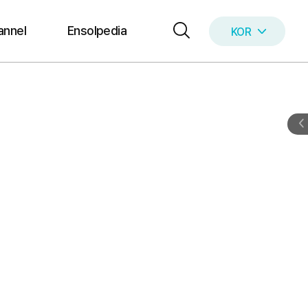
annel
Ensolpedia
KOR
ENG