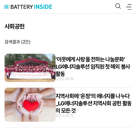
콘
텐
츠
로
바
사회공헌
로
가
기
검색결과 (
2
건)
‘이웃에게 사랑을 전하는 나눔문화’
LG에너지솔루션 임직원 첫 해외 봉사
활동
2023.09.18
지역사회에 ‘온정’의 에너지를 나누다
_LG에너지솔루션 지역사회 공헌 활동
의 모든 것
2023.09.12