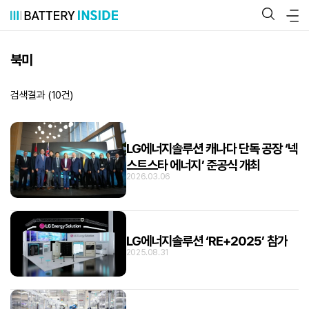
콘
텐
츠
로
바
북미
로
가
기
검색결과 (
10
건)
LG에너지솔루션 캐나다 단독 공장 ‘넥
스트스타 에너지’ 준공식 개최
2026.03.06
LG에너지솔루션 ‘RE+2025’ 참가
2025.08.31