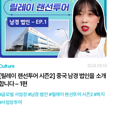
Culture
2024.09.19
[릴레이 랜선투어 시즌2] 중국 남경 법인을 소개
합니다 – 1편
글로벌 사업장
남경 법인
릴레이 랜선투어 시즌2
복지
사업장투어