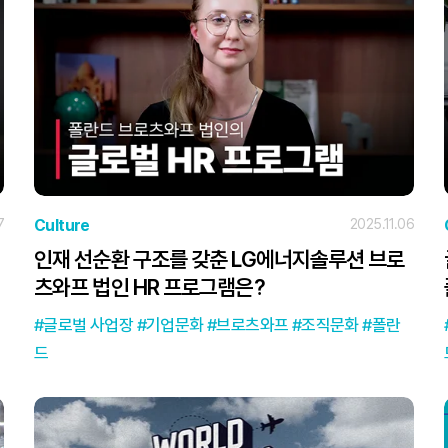
7
Culture
2025.11.06
인재 선순환 구조를 갖춘 LG에너지솔루션 브로
츠와프 법인 HR 프로그램은?
글로벌 사업장
기업문화
브로츠와프
조직문화
폴란
드