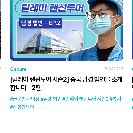
8
Culture
2024.10.31
[릴레이 랜선투어 시즌2] 중국 남경 법인을 소개
합니다 – 2편
시
글로벌 사업장
남경 법인
릴레이 랜선투어 시즌2
복지
사업장투어