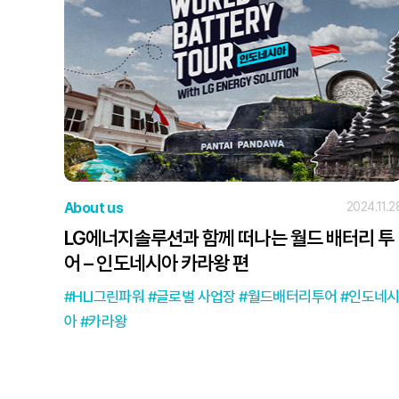
About us
2024.11.2
LG에너지솔루션과 함께 떠나는 월드 배터리 투
어 – 인도네시아 카라왕 편
HLI그린파워
글로벌 사업장
월드배터리투어
인도네
아
카라왕