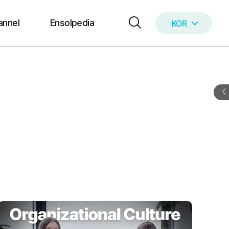
annel
Ensolpedia
KOR
ENG