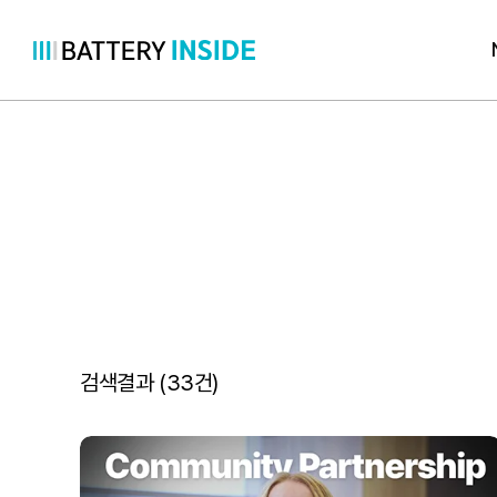
콘
텐
츠
로
바
로
가
기
검색결과 (
33
건)