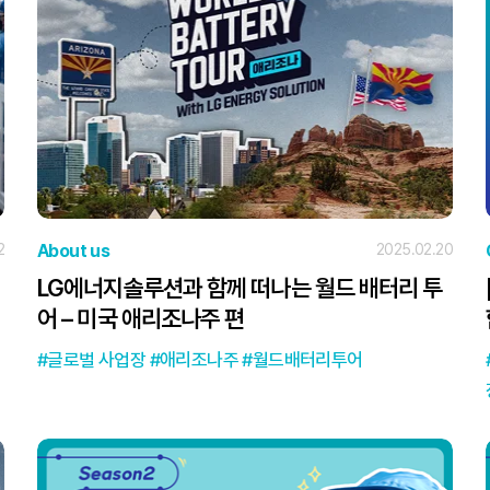
2
About us
2025.02.20
LG에너지솔루션과 함께 떠나는 월드 배터리 투
어 – 미국 애리조나주 편
글로벌 사업장
애리조나주
월드배터리투어