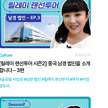
Culture
2024.12.26
[릴레이 랜선투어 시즌2] 중국 남경 법인을 소개
합니다 – 3편
글로벌 사업장
남경 법인
릴레이 랜선투어
복지
사업
장투어